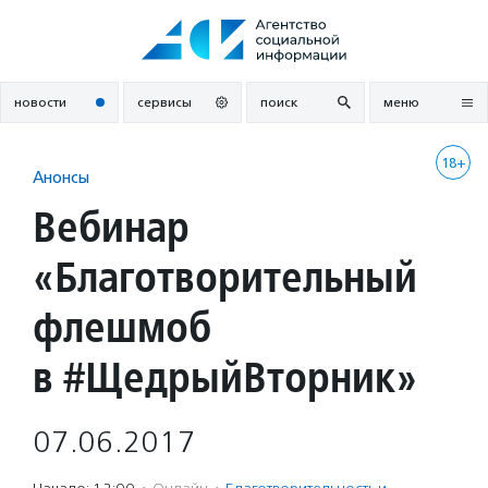
Перейти
к
содержанию
новости
сервисы
поиск
меню
18+
Анонсы
Вебинар
«Благотворительный
флешмоб
в #ЩедрыйВторник»
07.06.2017