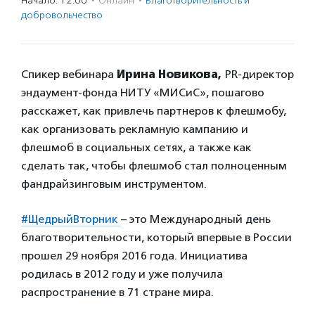
Начало: 12:00
·
Онлайн
·
Благотвори­тель­ность и
доброволь­чест­во
Спикер вебинара
Ирина Новикова,
PR-директор
эндаумент-фонда НИТУ «МИСиС», пошагово
расскажет, как привлечь партнеров к флешмобу,
как организовать рекламную кампанию и
флешмоб в социальных сетях, а также как
сделать так, чтобы флешмоб стал полноценным
фандрайзинговым инструментом.
#ЩедрыйВторник
– это Международный день
благотворительности, который впервые в России
прошел 29 ноября 2016 года. Инициатива
родилась в 2012 году и уже получила
распространение в 71 стране мира.