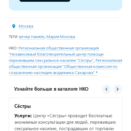
Москва
ТЕГИ:
вечер памяти
,
Мария Мохова
НКО:
Региональная общественная организация
"Независимый благотворительный центр помощи
пережившим сексуальное насилие "Сёстры"
,
Региональная
общественная организация "Общественная комиссия по
сохранению наследия академика Сахарова" *
Узнайте больше в каталоге НКО
Сёстры
Сахар
Услуги:
Центр «Сёстры» проводит бесплатные
Услуг
анонимные консультации для людей, переживших
и прос
сексуальное насилие, пострадавших от торговли
музейн