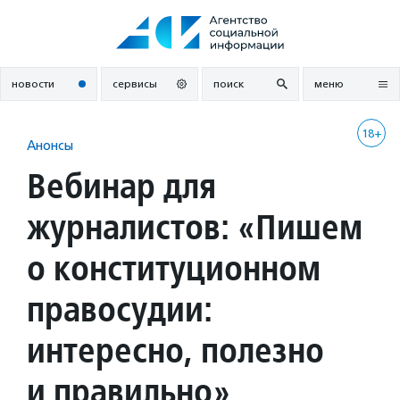
Перейти
к
содержанию
новости
сервисы
поиск
меню
18+
Анонсы
Вебинар для
журналистов: «Пишем
о конституционном
правосудии:
интересно, полезно
и правильно»