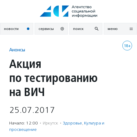
Перейти
к
содержанию
новости
сервисы
поиск
меню
18+
Анонсы
Акция
по тестированию
на ВИЧ
25.07.2017
Начало: 12:00
·
Иркутск
·
Здоровье
,
Культура и
просвещение