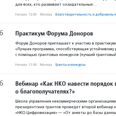
для всех, кто развивает созидательные…
Начало: 12:00
·
Москва
·
Благотвори­тель­ность и доброволь­ч
6
Практикум Форума Доноров
Форум Доноров приглашает к участию в практикум
«Лучшая программа, способствующая устойчивому
с помощью грантовых конкурсов (лучший грантовый 
Начало: 11:00
·
Москва
·
Гранты и конкурсы
6
Вебинар «Как НКО навести порядок 
о благополучателях?»
Школа управления некоммерческими организация
президентских грантов проведет второй вебинар и
«НКО.Цифровизация» — «От анкеты до базы данны