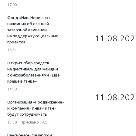
17:00
Фонд «Наш Норильск»
напомнил об осенней
заявочной кампании
на поддержку социальных
11.08.202
проектов
16:31
Открыт сбор средств
на фестиваль для женщин
с онкозаболеваниями «Еще
краше в танце»
14:50
11.08.202
Организация «Продвижение»
и компания «Инва-Титан»
будут сотрудничать
13:30
·
Прислано НКО
Пенсионеры Самарской