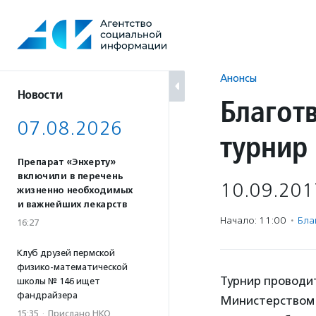
Перейти
к
содержанию
Анонсы
Новости
Благот
07.08.2026
турнир
Препарат «Энхерту»
включили в перечень
10.09.201
жизненно необходимых
и важнейших лекарств
Начало: 11:00
·
Бла
16:27
Клуб друзей пермской
физико-математической
Турнир проводи
школы № 146 ищет
фандрайзера
Министерством 
15:35
·
Прислано НКО