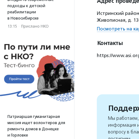
Адрес провед
подходы к детской
реабилитации
Истринский район
в Новосибирске
Живописная, д. 13
13:15
·
Прислано НКО
Посмотреть на ка
Контакты
https://www.asi.or
Поддерж
Патриаршая гуманитарная
Мы работаем, 
миссия ищет волонтеров для
информация и
ремонта домов в Донецке
вопросу в бла
и Горловке
достигнем