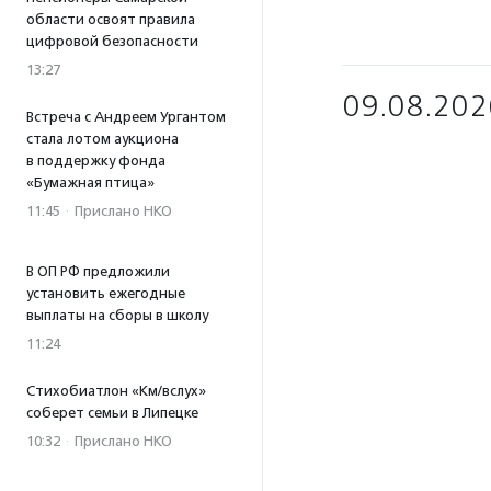
области освоят правила
цифровой безопасности
13:27
09.08.202
Встреча с Андреем Ургантом
стала лотом аукциона
в поддержку фонда
«Бумажная птица»
11:45
·
Прислано НКО
В ОП РФ предложили
установить ежегодные
выплаты на сборы в школу
11:24
Стихобиатлон «Км/вслух»
соберет семьи в Липецке
10:32
·
Прислано НКО