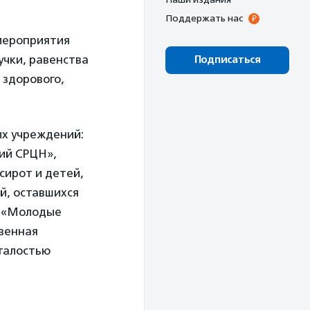
Поддержать нас
 мероприятия
чки, равенства
Подписаться
 здорового,
ых учреждений:
ий СРЦН»,
сирот и детей,
й, оставшихся
а «Молодые
твенная
талостью