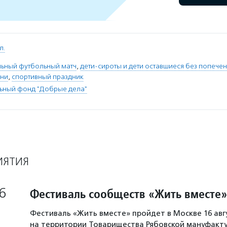
л.
льный футбольный матч
,
дети-сироты и дети оставшиеся без попече
зни
,
спортивный праздник
льный фонд "Добрые дела"
ИЯТИЯ
6
Фестиваль сообществ «Жить вместе»
Фестиваль «Жить вместе» пройдет в Москве 16 авг
на территории Товарищества Рябовской мануфакту