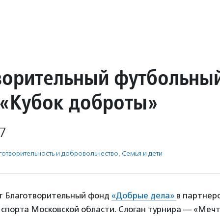
ворительный футбольны
 «Кубок доброты»
7
готвори­тель­ность и доброволь­чест­во
,
Семья и дети
т Благотворительный фонд
«Добрые дела»
в партнерс
спорта Московской области. Слоган турнира — «Мечт