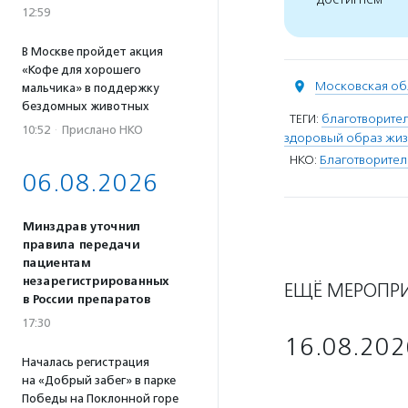
12:59
В Москве пройдет акция
«Кофе для хорошего
Московская об
мальчика» в поддержку
бездомных животных
ТЕГИ:
благотворите
10:52
·
Прислано НКО
здоровый образ жи
НКО:
Благотворите
06.08.2026
Минздрав уточнил
правила передачи
пациентам
незарегистрированных
ЕЩЁ МЕРОПР
в России препаратов
17:30
16.08.202
Началась регистрация
на «Добрый забег» в парке
Победы на Поклонной горе