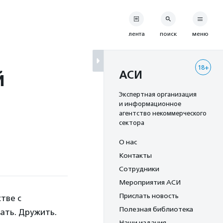
лента
поиск
меню
18+
й
АСИ
Экспертная организация
и информационное
агентство некоммерческого
сектора
О нас
Контакты
Сотрудники
Мероприятия АСИ
Прислать новость
тве с
Полезная библиотека
ать. Дружить.
Наши издания