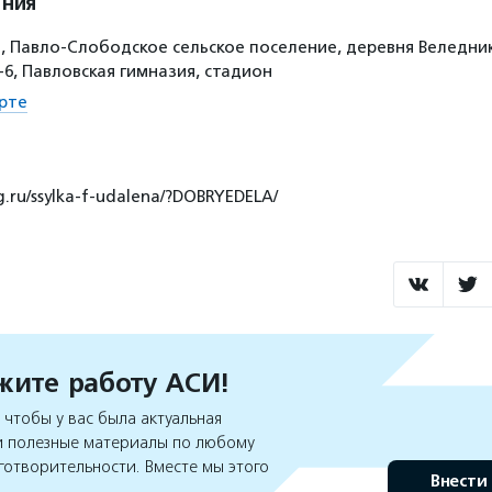
ения
, Павло-Слободское сельское поселение, деревня Веледник
-6, Павловская гимназия, стадион
рте
g.ru/ssylka-f-udalena/?DOBRYEDELA/
ите работу АСИ!
чтобы у вас была актуальная
 полезные материалы по любому
готворительности. Вместе мы этого
Внести