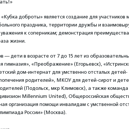
ать!»
 «Кубка доброты» является создание для участников
ольного праздника, территории дружбы и взаимовыру
 уважения к соперникам; демонстрация преимущества
аза жизни.
в — дети в возрасте от 7 до 15 лет из образовательн
я гимназия», «Преображение» (Егорьевск), «Истринск
тский дом-интернат для умственно отсталых детей- 
попечения родителей», МКОУ для детей-сирот и дете
родителей (Подольск, мкр Климовск), а также команд
дивизион Millennium United), Общероссийская общес
ная организация помощи инвалидам с умственной отс
лимпиада России» (Москва).