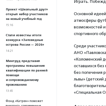
Играть. Побежд
Проект «Школьный друг»
Основной идеей
открыл набор участников
на новый учебный год
атмосферы футб
15:16
возможностей и
спортивного обр
Стали известны итоги
конкурса «Заповедные
острова России — 2026»
Среди участнико
14:21
АНО «Павловска
«Коломенский де
Минтруд представил
оставшихся без 
программы повышения
квалификации по ранней
без попечения 
помощи
львы» (детский 
и сопровождаемому
проживанию
благотворитель
13:45
«Специальная О
Фонд «Катрен» поможет
внедрить современные