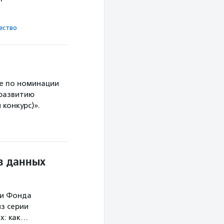
ест­во
е по номинации
 развитию
конкурс)».
в данных
ми Фонда
з серии
х: как…