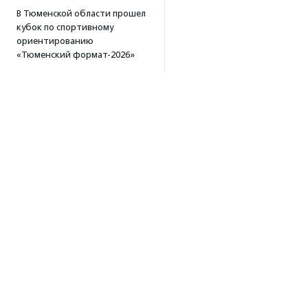
В Тюменской области прошел
кубок по спортивному
ориентированию
«Тюменский формат-2026»
15:19
·
Прислано НКО
Организация «Радость»
открывает сеть
региональных подразделений
14:25
·
Прислано НКО
Московский юбилейный забег
«Без границ» прошел в стиле
ретро
13:30
·
Прислано НКО
Совфед поддержал
инициативу о бесплатной
Об агентстве
юридической помощи
сиротам старше 23 лет
Об агентстве