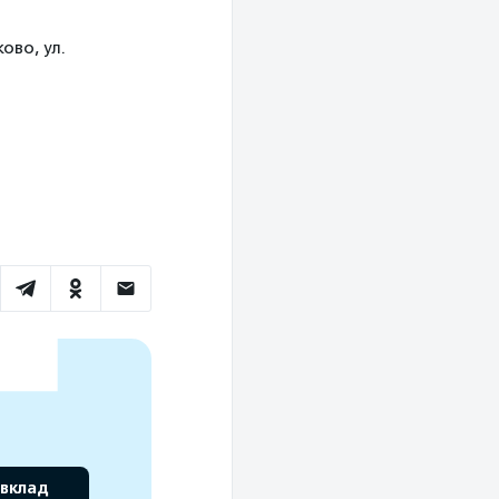
ово, ул.
 вклад