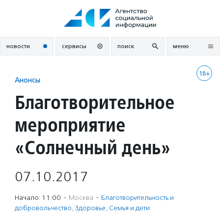
Перейти
к
содержанию
новости
сервисы
поиск
меню
18+
Анонсы
Благотворительное
мероприятие
«Солнечный день»
07.10.2017
Начало: 11:00
·
Москва
·
Благотвори­тель­ность и
доброволь­чест­во
,
Здоровье
,
Семья и дети