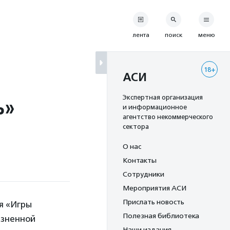
лента
поиск
меню
18+
АСИ
ь»
Экспертная организация
и информационное
агентство некоммерческого
сектора
О нас
Контакты
Сотрудники
Мероприятия АСИ
Прислать новость
я «Игры
Полезная библиотека
изненной
Наши издания