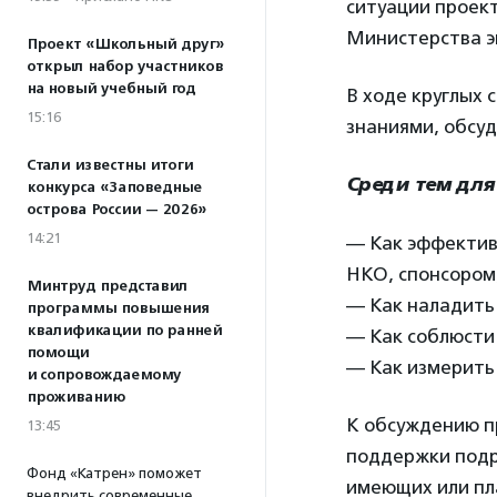
ситуации проек
Министерства э
Проект «Школьный друг»
открыл набор участников
на новый учебный год
В ходе круглых 
15:16
знаниями, обсу
Стали известны итоги
Среди тем для
конкурса «Заповедные
острова России — 2026»
14:21
— Как эффектив
НКО, спонсором
Минтруд представил
— Как наладить
программы повышения
квалификации по ранней
— Как соблюсти 
помощи
— Как измерить
и сопровождаемому
проживанию
К обсуждению п
13:45
поддержки подр
Фонд «Катрен» поможет
имеющих или пл
внедрить современные