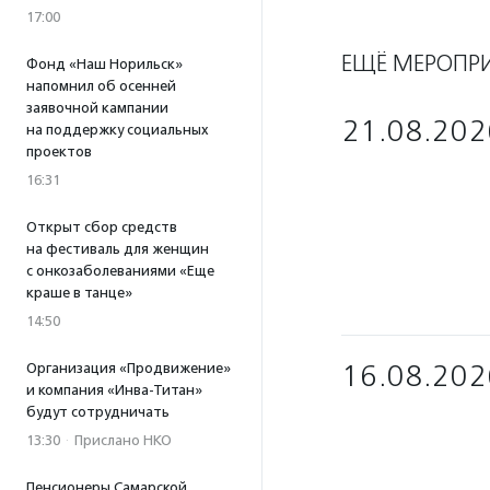
17:00
ЕЩЁ МЕРОПР
Фонд «Наш Норильск»
напомнил об осенней
заявочной кампании
21.08.202
на поддержку социальных
проектов
16:31
Открыт сбор средств
на фестиваль для женщин
с онкозаболеваниями «Еще
краше в танце»
14:50
16.08.202
Организация «Продвижение»
и компания «Инва-Титан»
будут сотрудничать
13:30
·
Прислано НКО
Пенсионеры Самарской