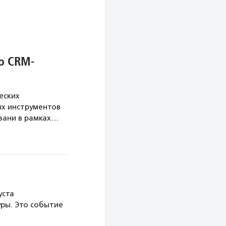
о CRM-
еских
х инструментов
язани в рамках…
уста
ры. Это событие