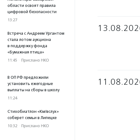
области освоят правила
цифровой безопасности
13:27
13.08.202
Встреча с Андреем Ургантом
стала лотом аукциона
в поддержку фонда
«Бумажная птица»
11:45
·
Прислано НКО
В ОП РФ предложили
11.08.202
установить ежегодные
выплаты на сборы в школу
11:24
Стихобиатлон «Км/вслух»
соберет семьи в Липецке
10:32
·
Прислано НКО