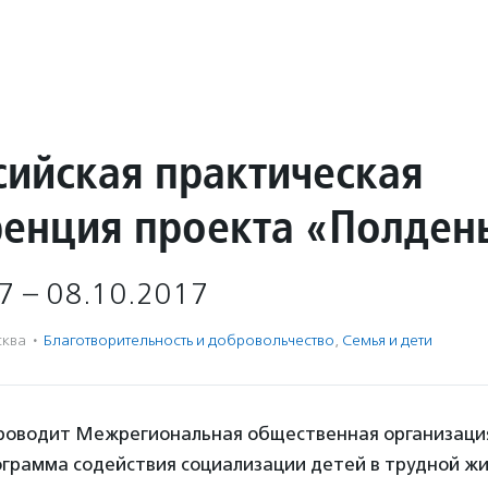
сийская практическая
енция проекта «Полден
7 – 08.10.2017
ква
·
Благотвори­тель­ность и доброволь­чест­во
,
Семья и дети
оводит Межрегиональная общественная организаци
ограмма содействия социализации детей в трудной ж