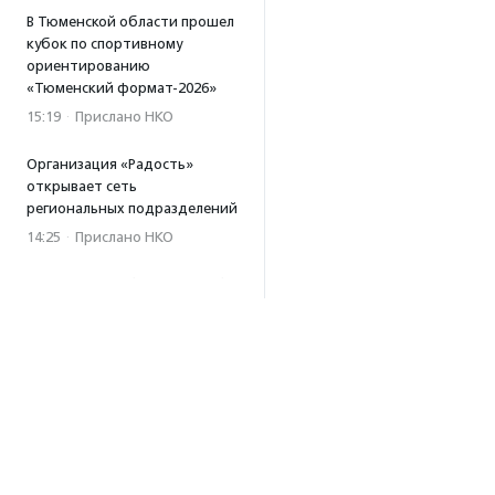
В Тюменской области прошел
кубок по спортивному
ориентированию
«Тюменский формат-2026»
15:19
·
Прислано НКО
Организация «Радость»
открывает сеть
региональных подразделений
14:25
·
Прислано НКО
Московский юбилейный забег
«Без границ» прошел в стиле
ретро
13:30
·
Прислано НКО
Совфед поддержал
инициативу о бесплатной
юридической помощи
сиротам старше 23 лет