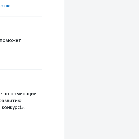
ест­во
 поможет
е по номинации
 развитию
конкурс)».