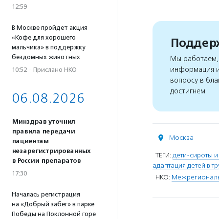
12:59
В Москве пройдет акция
«Кофе для хорошего
Поддерж
мальчика» в поддержку
бездомных животных
Мы работаем, 
информация и
10:52
·
Прислано НКО
вопросу в бла
достигнем
06.08.2026
Минздрав уточнил
правила передачи
Москва
пациентам
незарегистрированных
ТЕГИ:
дети-сироты и
в России препаратов
адаптация детей в т
17:30
НКО:
Межрегиональ
Началась регистрация
на «Добрый забег» в парке
Победы на Поклонной горе