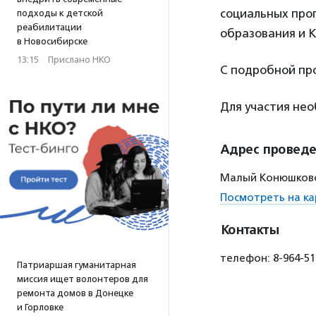
социальных прог
подходы к детской
реабилитации
образования и 
в Новосибирске
13:15
·
Прислано НКО
С подробной пр
Для участия не
Адрес провед
Малый Конюшковск
Посмотреть на ка
Контакты
телефон: 8-964-51
Патриаршая гуманитарная
миссия ищет волонтеров для
ремонта домов в Донецке
и Горловке