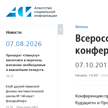
Перейти
к
содержанию
Анонсы
Новости
Всерос
07.08.2026
конфер
Препарат «Энхерту»
включили в перечень
07.10.201
жизненно необходимых
и важнейших лекарств
Начало: 10:00
·
Мос
16:27
Клуб друзей пермской
физико-математической
Конференцию пр
школы № 146 ищет
фандрайзера
будущего» и Пр
15:35
·
Прислано НКО