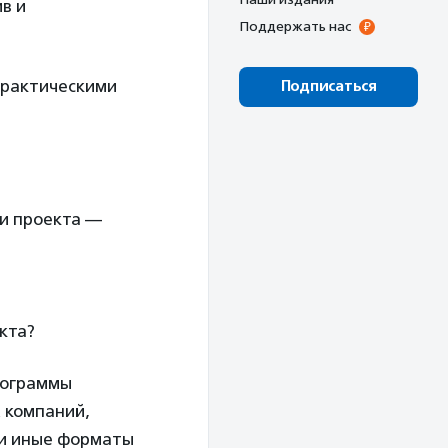
в и
Поддержать нас
 практическими
Подписаться
и проекта —
кта?
рограммы
 компаний,
и иные форматы