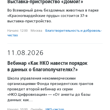
Выставка-пристройство «Домой!»
Во Всемирный день бездомных животных в парке
«Красногвардейские пруды» состоится 37-я
выставка-пристройство.
Начало: 12:00
·
Москва
·
Благотвори­тель­ность и доброволь­
чест­во
11.08.2026
Вебинар «Как НКО навести порядок
в данных о благополучателях?»
Школа управления некоммерческими
организациями Фонда президентских грантов
проведет второй вебинар из серии
«НКО.Цифровизация» — «От анкеты до базы
данных: как…
Начало: 10:00
·
Онлайн
·
НКО-сектор