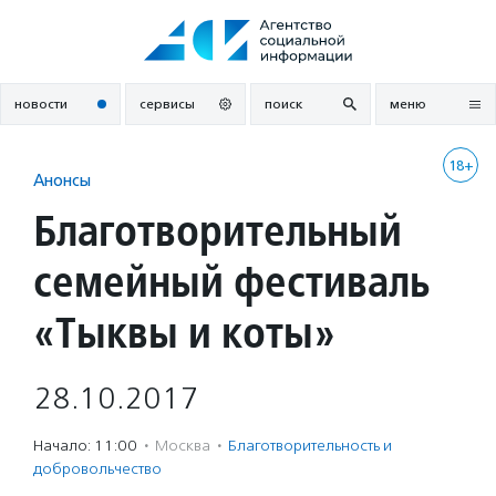
Перейти
к
содержанию
новости
сервисы
поиск
меню
18+
Анонсы
Благотворительный
семейный фестиваль
«Тыквы и коты»
28.10.2017
Начало: 11:00
·
Москва
·
Благотвори­тель­ность и
доброволь­чест­во