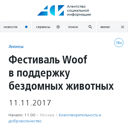
Перейти
к
содержанию
новости
сервисы
поиск
меню
18+
Анонсы
Фестиваль Woof
в поддержку
бездомных животных
11.11.2017
Начало: 11:00
·
Москва
·
Благотвори­тель­ность и
доброволь­чест­во