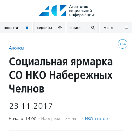
Перейти
к
содержанию
новости
сервисы
поиск
меню
18+
Анонсы
Социальная ярмарка
СО НКО Набережных
Челнов
23.11.2017
Начало: 14:00
·
Набережные Челны
·
НКО-сектор