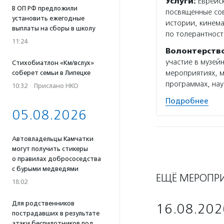
Услуги:
Еврейск
В ОП РФ предложили
посвященные сов
установить ежегодные
истории, кинема
выплаты на сборы в школу
по толерантност
11:24
Волонтерств
участие в музей
Стихобиатлон «Км/вслух»
мероприятиях, м
соберет семьи в Липецке
программах, нау
10:32
·
Прислано НКО
Подробнее
05.08.2026
Автовладельцы Камчатки
могут получить стикеры
о правилах добрососедства
с бурыми медведями
ЕЩЁ МЕРОПР
18:02
Для родственников
16.08.202
пострадавших в результате
атаки беспилотников под