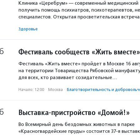
Клиника «Церебрум» — современный медицинский 
получить помощь психиатров, психотерапевтов, не
специалистов. Открытая просветительская встреч
Здоровье
6
Фестиваль сообществ «Жить вместе»
Фестиваль «Жить вместе» пройдет в Москве 16 авг
на территории Товарищества Рябовской мануфакту
для всех, кто развивает созидательные…
Начало: 12:00
·
Москва
·
Благотвори­тель­ность и доброволь­ч
6
Выставка-пристройство «Домой!»
Во Всемирный день бездомных животных в парке
«Красногвардейские пруды» состоится 37-я выстав