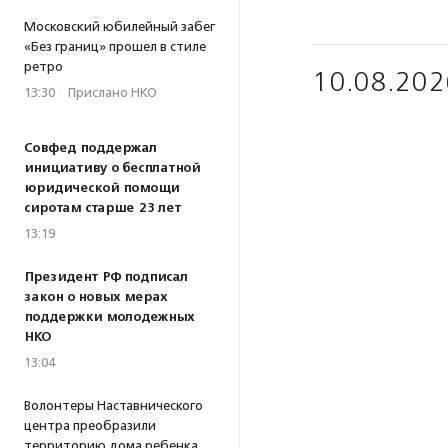
Московский юбилейный забег
«Без границ» прошел в стиле
ретро
10.08.202
13:30
·
Прислано НКО
Совфед поддержал
инициативу о бесплатной
юридической помощи
сиротам старше 23 лет
13:19
Президент РФ подписал
закон о новых мерах
поддержки молодежных
НКО
13:04
Волонтеры Наставнического
центра преобразили
территорию дома ребенка