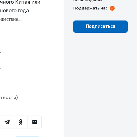
очного Китая или
Поддержать нас
нового года
ешествие»
.
Подписаться
.
.
нтности)