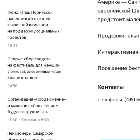
Америке — Санта
европейской Шве
Фонд «Наш Норильск»
напомнил об осенней
предстоит мале
заявочной кампании
на поддержку социальных
Продолжительно
проектов
16:31
Интерактивная и
Открыт сбор средств
на фестиваль для женщин
Посещение бесп
с онкозаболеваниями «Еще
краше в танце»
14:50
Контакты
Организация «Продвижение»
телефоны: (495) 6
и компания «Инва-Титан»
будут сотрудничать
13:30
·
Прислано НКО
Пенсионеры Самарской
области освоят правила