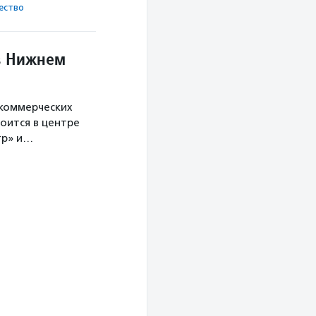
ест­во
в Нижнем
екоммерческих
оится в центре
тр» и…