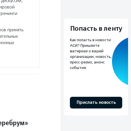
 дискуссии,
мировой
тренинги
Попасть в ленту
ров принять
вательных
Как попасть в новости
сионных
АСИ? Пришлите
материал о вашей
организации, новость,
пресс-релиз, анонс
события.
Прислать новость
Церебрум»