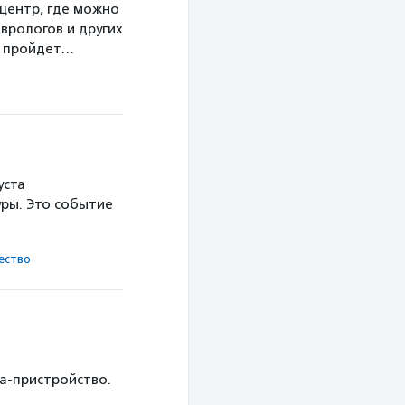
центр, где можно
врологов и других
а пройдет…
уста
ры. Это событие
ест­во
ка-пристройство.