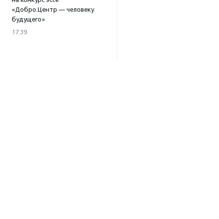
«Добро.Центр — человеку
будущего»
17:39
В Москве и Петербурге
пройдут тренинги
по профилактике выгорания
для помогающих
специалистов
15:32
·
Прислано НКО
Уникальный спектакль
о первой помощи «Гореть
звездой» покажут в Пушкино
13:58
·
Прислано НКО
Как культура помогает
говорить
о благотворительности:
Об агентстве
итоги второго «Теплого
вечера с Кольским»