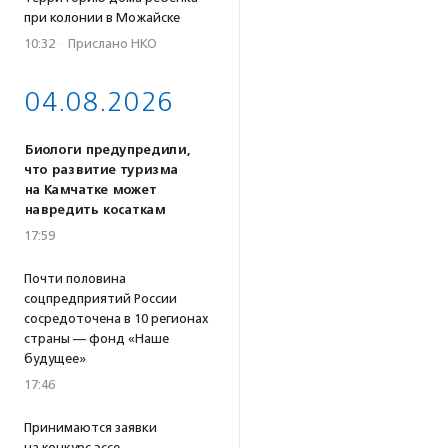
при колонии в Можайске
10:32
·
Прислано НКО
04.08.2026
Биологи предупредили,
что развитие туризма
на Камчатке может
навредить косаткам
17:59
Почти половина
соцпредприятий России
сосредоточена в 10 регионах
страны — фонд «Наше
будущее»
17:46
Принимаются заявки
на конкурс эссе