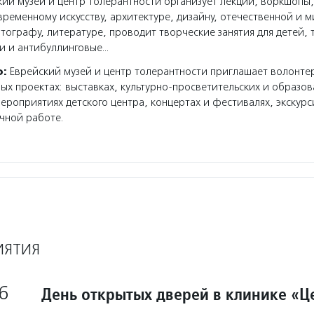
ий музей и центр толерантности организует лекции, воркшопы,
ременному искусству, архитектуре, дизайну, отечественной и 
тографу, литературе, проводит творческие занятия для детей, 
и и антибуллинговые…
о:
Еврейский музей и центр толерантности приглашает волонте
ных проектах: выставках, культурно-просветительских и образо
ероприятиях детского центра, концертах и фестивалях, экскур
чной работе.
ИЯТИЯ
6
День открытых дверей в клинике «