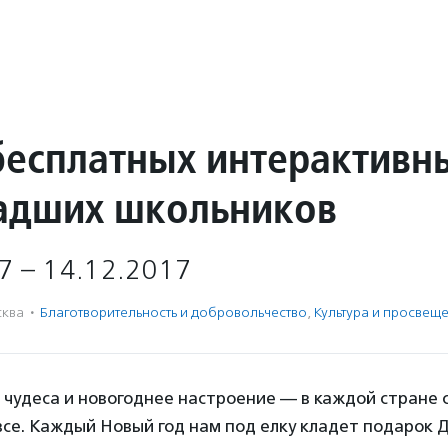
бесплатных интерактивн
адших школьников
7 – 14.12.2017
ква
·
Благотвори­тель­ность и доброволь­чест­во
,
Культура и просвещ
чудеса и новогоднее настроение — в каждой стране 
се. Каждый Новый год нам под елку кладет подарок 