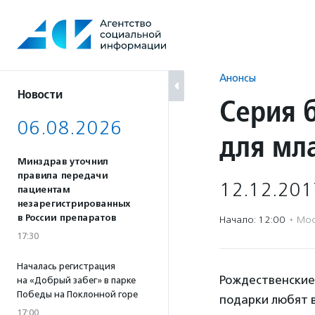
Перейти
к
содержанию
Анонсы
Новости
Серия 
06.08.2026
для мл
Минздрав уточнил
правила передачи
12.12.201
пациентам
незарегистрированных
в России препаратов
Начало: 12:00
·
Мос
17:30
Началась регистрация
Рождественские 
на «Добрый забег» в парке
Победы на Поклонной горе
подарки любят в
17:00