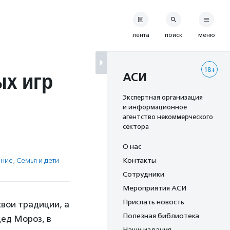
лента
поиск
меню
18+
ых игр
АСИ
Экспертная организация
и информационное
агентство некоммерческого
сектора
О нас
ение
,
Семья и дети
Контакты
Сотрудники
Мероприятия АСИ
Прислать новость
свои традиции, а
Полезная библиотека
Дед Мороз, в
Наши издания