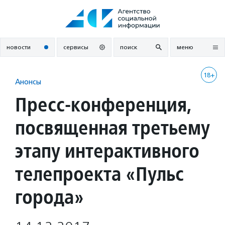
Перейти
к
содержанию
новости
сервисы
поиск
меню
18+
Анонсы
Пресс-конференция,
посвященная третьему
этапу интерактивного
телепроекта «Пульс
города»