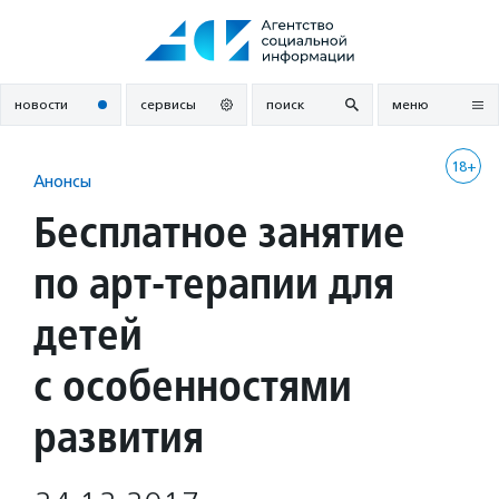
Перейти
к
содержанию
новости
сервисы
поиск
меню
18+
Анонсы
Бесплатное занятие
по арт-терапии для
детей
с особенностями
развития