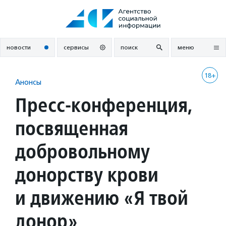
Перейти
к
содержанию
новости
сервисы
поиск
меню
18+
Анонсы
Пресс-конференция,
посвященная
добровольному
донорству крови
и движению «Я твой
донор»