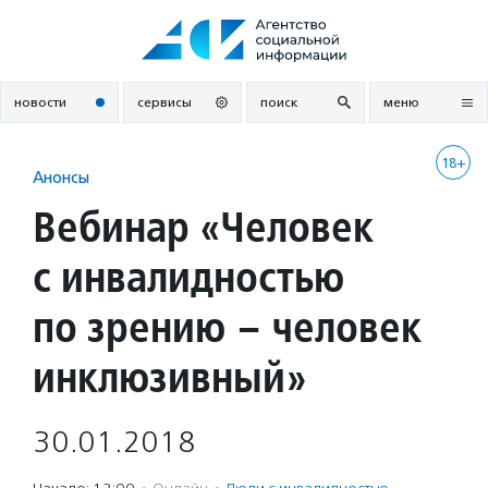
Перейти
к
содержанию
новости
сервисы
поиск
меню
18+
Анонсы
Вебинар «Человек
с инвалидностью
по зрению – человек
инклюзивный»
30.01.2018