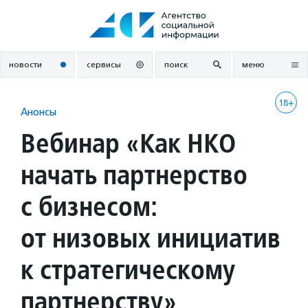
Перейти
к
содержанию
новости
сервисы
поиск
меню
18+
Анонсы
Вебинар «Как НКО
начать партнерство
с бизнесом:
от низовых инициатив
к стратегическому
партнерству»