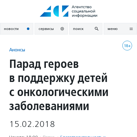
Перейти
к
содержанию
новости
сервисы
поиск
меню
18+
Анонсы
Парад героев
в поддержку детей
с онкологическими
заболеваниями
15.02.2018