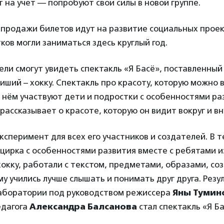
т на учет — попробуют свои силы в новой группе.
 продажи билетов идут на развитие социальных проек
ков могли заниматься здесь круглый год.
ели смогут увидеть спектакль «Я Басё», поставленны
иший – хокку. Спектакль про красоту, которую можно в
В нём участвуют дети и подростки с особенностями ра
 рассказывает о красоте, которую он видит вокруг и вн
эксперимент для всех его участников и создателей. В 
цирка с особенностями развития вместе с ребятами и
хокку, работали с текстом, предметами, образами, со
му учились лучше слышать и понимать друг друга. Рез
лаборатории под руководством режиссера
Яны Тумин
едагога
Александра Балсанова
стал спектакль «Я Ба