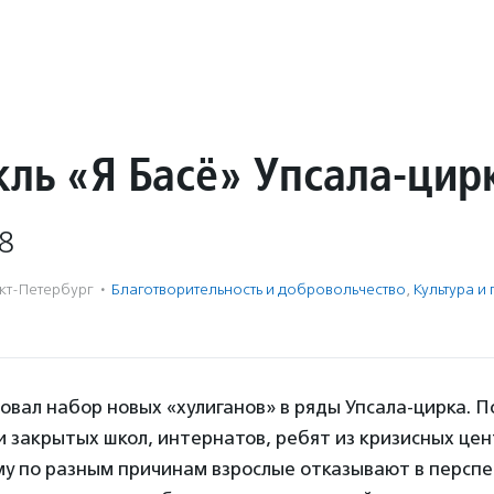
кль «Я Басё» Упсала-цир
8
кт-Петербург
·
Благотвори­тель­ность и доброволь­чест­во
,
Культура и
овал набор новых «хулиганов» в ряды Упсала-цирка. П
 закрытых школ, интернатов, ребят из кризисных це
му по разным причинам взрослые отказывают в перспе