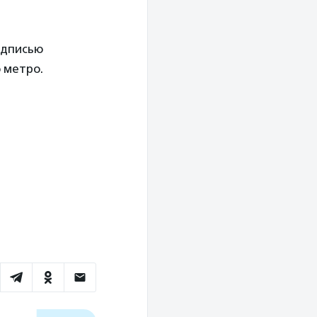
адписью
 метро.