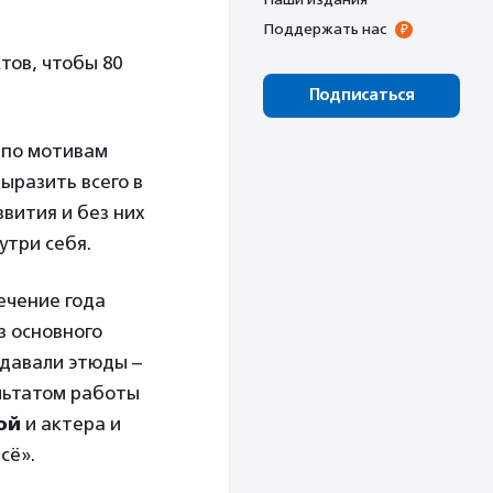
Поддержать нас
тов, чтобы 80
Подписаться
й по мотивам
ыразить всего в
звития и без них
утри себя.
течение года
з основного
здавали этюды –
ультатом работы
ой
и актера и
сё».