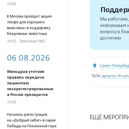
12:59
Поддерж
В Москве пройдет акция
Мы работаем, 
«Кофе для хорошего
информация и
мальчика» в поддержку
вопросу в бла
бездомных животных
достигнем
10:52
·
Прислано НКО
06.08.2026
Санкт-Петербу
Минздрав уточнил
ТЕГИ:
артисты Упсал
правила передачи
пациентам
незарегистрированных
в России препаратов
17:30
Началась регистрация
ЕЩЁ МЕРОПР
на «Добрый забег» в парке
Победы на Поклонной горе