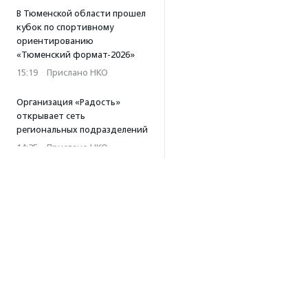
В Тюменской области прошел
кубок по спортивному
ориентированию
«Тюменский формат-2026»
15:19
·
Прислано НКО
Организация «Радость»
открывает сеть
региональных подразделений
14:25
·
Прислано НКО
Московский юбилейный забег
«Без границ» прошел в стиле
ретро
13:30
·
Прислано НКО
Совфед поддержал
инициативу о бесплатной
юридической помощи
сиротам старше 23 лет