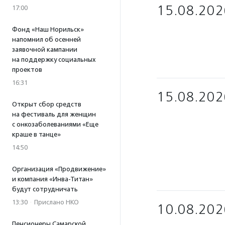
15.08.202
17:00
Фонд «Наш Норильск»
напомнил об осенней
заявочной кампании
на поддержку социальных
проектов
16:31
15.08.202
Открыт сбор средств
на фестиваль для женщин
с онкозаболеваниями «Еще
краше в танце»
14:50
Организация «Продвижение»
и компания «Инва-Титан»
будут сотрудничать
13:30
·
Прислано НКО
10.08.202
Пенсионеры Самарской