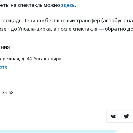
еты на спектакль можно
здесь
.
. «Площадь Ленина» бесплатный трансфер (автобус с н
зет до Упсала-цирка, а после спектакля — обратно до
ения
режная, д. 44, Упсала-цирк
рте
-35-58