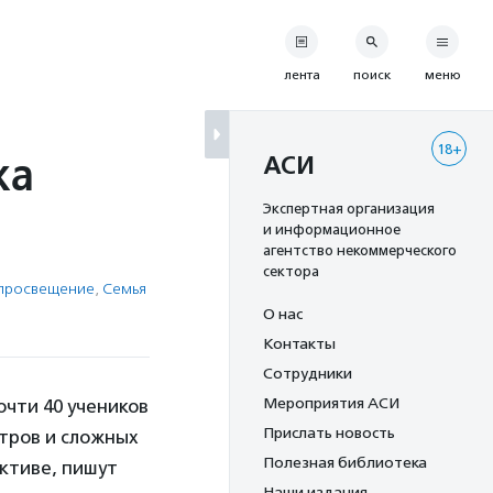
лента
поиск
меню
18+
ка
АСИ
Экспертная организация
и информационное
агентство некоммерческого
сектора
 просвещение
,
Семья
О нас
Контакты
Сотрудники
Мероприятия АСИ
очти 40 учеников
Прислать новость
нтров и сложных
Полезная библиотека
ктиве, пишут
Наши издания