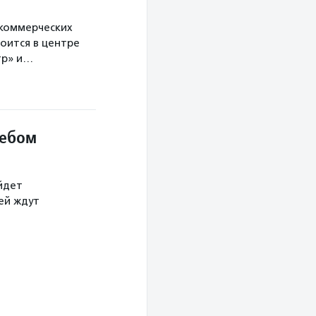
екоммерческих
оится в центре
тр» и…
небом
йдет
тей ждут