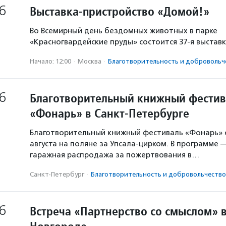
6
Выставка-пристройство «Домой!»
Во Всемирный день бездомных животных в парке
«Красногвардейские пруды» состоится 37-я выстав
Начало: 12:00
·
Москва
·
Благотвори­тель­ность и доброволь­ч
6
Благотворительный книжный фестив
«Фонарь» в Санкт-Петербурге
Благотворительный книжный фестиваль «Фонарь» с
августа на поляне за Упсала-цирком. В программе 
гаражная распродажа за пожертвования в…
Санкт-Петербург
·
Благотвори­тель­ность и доброволь­чест­во
6
Встреча «Партнерство со смыслом» 