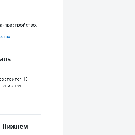
ка-пристройство.
ест­во
аль
остоится 15
— книжная
в Нижнем