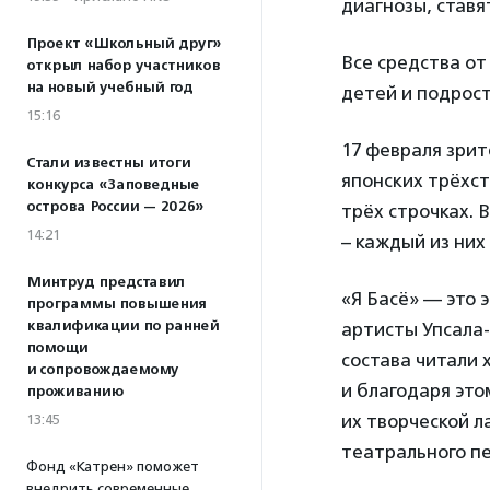
диагнозы, ставя
Проект «Школьный друг»
Все средства от
открыл набор участников
на новый учебный год
детей и подрост
15:16
17 февраля зрит
Стали известны итоги
японских трёхст
конкурса «Заповедные
острова России — 2026»
трёх строчках. 
14:21
– каждый из них
Минтруд представил
«Я Басё» — это 
программы повышения
квалификации по ранней
артисты Упсала-
помощи
состава читали 
и сопровождаемому
и благодаря это
проживанию
их творческой 
13:45
театрального п
Фонд «Катрен» поможет
внедрить современные