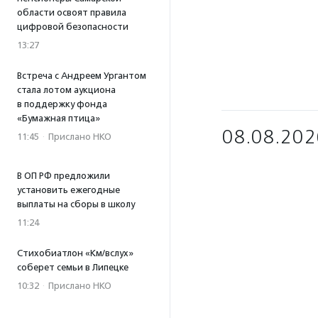
области освоят правила
цифровой безопасности
13:27
Встреча с Андреем Ургантом
стала лотом аукциона
в поддержку фонда
«Бумажная птица»
08.08.202
11:45
·
Прислано НКО
В ОП РФ предложили
установить ежегодные
выплаты на сборы в школу
11:24
Стихобиатлон «Км/вслух»
соберет семьи в Липецке
10:32
·
Прислано НКО