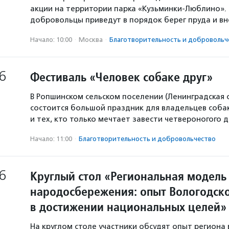
акции на территории парка «Кузьминки-Люблино». 
добровольцы приведут в порядок берег пруда и в
Начало: 10:00
·
Москва
·
Благотвори­тель­ность и доброволь­ч
6
Фестиваль «Человек собаке друг»
В Ропшинском сельском поселении (Ленинградская 
состоится большой праздник для владельцев собак
и тех, кто только мечтает завести четвероногого д
Начало: 11:00
·
Благотвори­тель­ность и доброволь­чест­во
6
Круглый стол «Региональная модель
народосбережения: опыт Вологодско
в достижении национальных целей»
На круглом столе участники обсудят опыт региона 