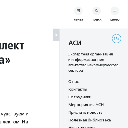
лента
поиск
меню
18+
ллект
АСИ
а»
Экспертная организация
и информационное
агентство некоммерческого
сектора
О нас
Контакты
Сотрудники
Мероприятия АСИ
Прислать новость
 чувствуем и
Полезная библиотека
ллектом. На
Наши издания