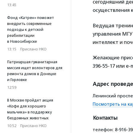
сегодняшний ден
13:45
осуществления к
Фонд «Катрен» поможет
внедрить современные
Ведущая трени
подходы к детской
управления МГУ 
реабилитации
в Новосибирске
интеллект и поч
13:15
·
Прислано НКО
Желающие присое
Патриаршая гуманитарная
396-55-17 или e-
миссия ищет волонтеров для
ремонта домов в Донецке
и Горловке
Адрес провед
12:59
Ленинский проспек
В Москве пройдет акция
Посмотреть на ка
«Кофе для хорошего
мальчика» в поддержку
Контакты
бездомных животных
10:52
·
Прислано НКО
телефон: 8-916-396