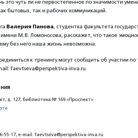
ь это чуть ли не первостепенное по значимости умен
ак бытовых, так и рабочих коммуникаций.
нга
Валерия Панова
, студентка факультета государс
имени М.В. Ломоносова, расскажет, что такое эмоци
ему без него наша жизнь невозможна.
диниться к тренингу могут сообщить об участии по т
mail: faevtseva@perspektiva-inva.ru.
ения
т, д. 127, библиотека № 169 «Проспект»
рте
-55-17, e-mail: faevtseva@perspektiva-inva.ru