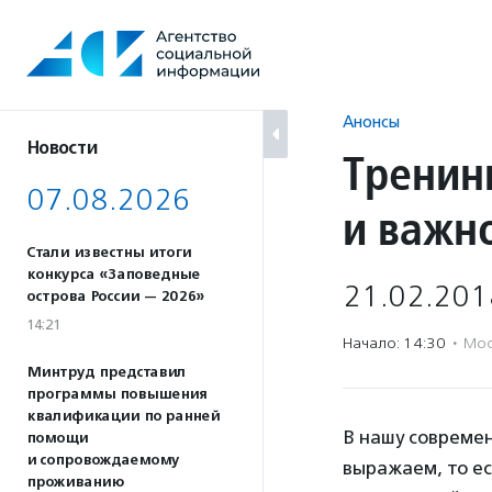
Перейти
к
содержанию
Анонсы
Новости
Тренин
07.08.2026
и важн
Стали известны итоги
конкурса «Заповедные
21.02.201
острова России — 2026»
14:21
Начало: 14:30
·
Мос
Минтруд представил
программы повышения
квалификации по ранней
В нашу современ
помощи
и сопровождаемому
выражаем, то е
проживанию