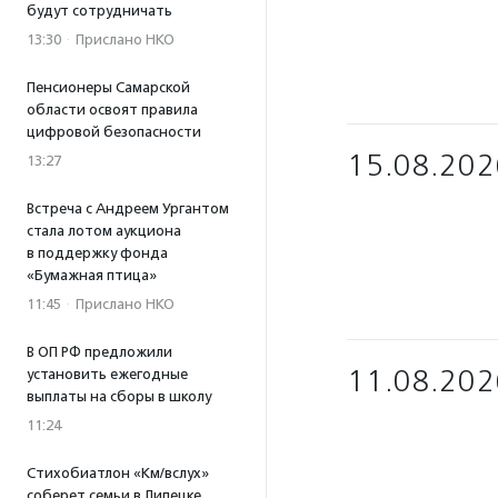
будут сотрудничать
13:30
·
Прислано НКО
Пенсионеры Самарской
области освоят правила
цифровой безопасности
15.08.202
13:27
Встреча с Андреем Ургантом
стала лотом аукциона
в поддержку фонда
«Бумажная птица»
11:45
·
Прислано НКО
В ОП РФ предложили
11.08.202
установить ежегодные
выплаты на сборы в школу
11:24
Стихобиатлон «Км/вслух»
соберет семьи в Липецке