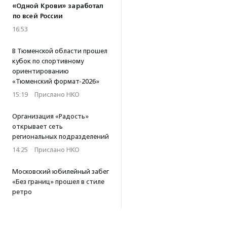
«Одной Крови» заработал
по всей России
16:53
В Тюменской области прошел
кубок по спортивному
ориентированию
«Тюменский формат-2026»
15:19
·
Прислано НКО
Организация «Радость»
открывает сеть
региональных подразделений
14:25
·
Прислано НКО
Московский юбилейный забег
«Без границ» прошел в стиле
ретро
13:30
·
Прислано НКО