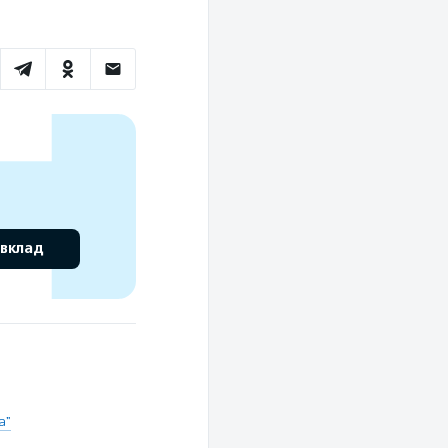
 вклад
а"