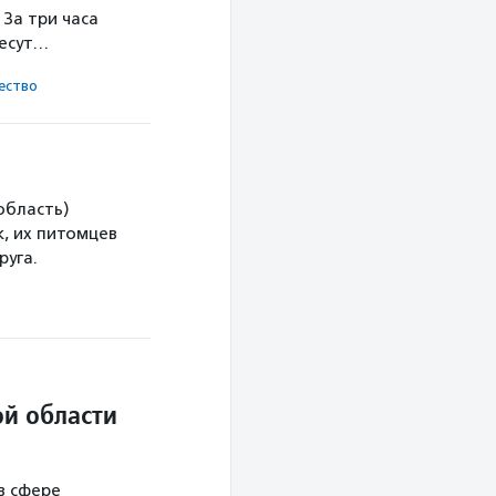
За три часа
несут…
ест­во
область)
, их питомцев
руга.
й области
в сфере