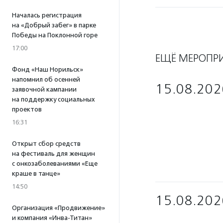
Началась регистрация
на «Добрый забег» в парке
Победы на Поклонной горе
17:00
ЕЩЁ МЕРОПР
Фонд «Наш Норильск»
напомнил об осенней
15.08.202
заявочной кампании
на поддержку социальных
проектов
16:31
Открыт сбор средств
на фестиваль для женщин
с онкозаболеваниями «Еще
краше в танце»
14:50
15.08.202
Организация «Продвижение»
и компания «Инва-Титан»