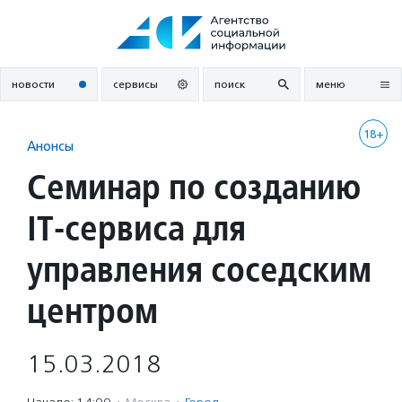
Перейти
к
содержанию
новости
сервисы
поиск
меню
18+
Анонсы
Семинар по созданию
IT-сервиса для
управления соседским
центром
15.03.2018