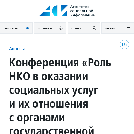
Перейти
к
содержанию
новости
сервисы
поиск
меню
18+
Анонсы
Конференция «Роль
НКО в оказании
социальных услуг
и их отношения
с органами
государственной