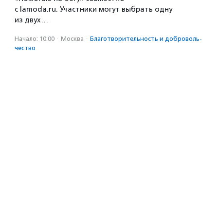
с lamoda.ru. Участники могут выбрать одну
из двух…
Начало: 10:00
·
Москва
·
Благотвори­тель­ность и доброволь­
чест­во