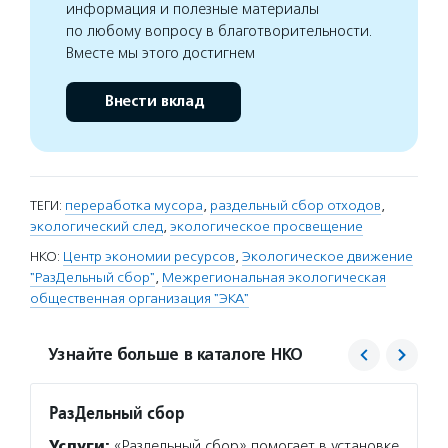
информация и полезные материалы
по любому вопросу в благотворительности.
Вместе мы этого достигнем
Внести вклад
ТЕГИ:
переработка мусора
,
раздельный сбор отходов
,
экологический след
,
экологическое просвещение
НКО:
Центр экономии ресурсов
,
Экологическое движение
"РазДельный сбор"
,
Межрегиональная экологическая
общественная организация "ЭКА"
Узнайте больше в каталоге НКО
РазДельный сбор
Зелен
Услуги:
«Раздельный сбор» помогает в установке
Услуг