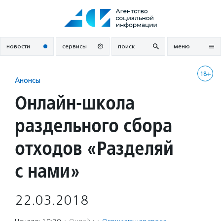
Перейти
к
содержанию
новости
сервисы
поиск
меню
18+
Анонсы
Онлайн-школа
раздельного сбора
отходов «Разделяй
с нами»
22.03.2018