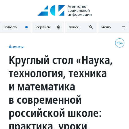
Перейти
к
содержанию
новости
сервисы
поиск
меню
18+
Анонсы
Круглый стол «Наука,
технология, техника
и математика
в современной
российской школе:
практика, уроки,