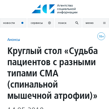
Перейти
к
содержанию
новости
сервисы
поиск
меню
18+
Анонсы
Круглый стол «Судьба
пациентов с разными
типами СМА
(спинальной
мышечной атрофии)»