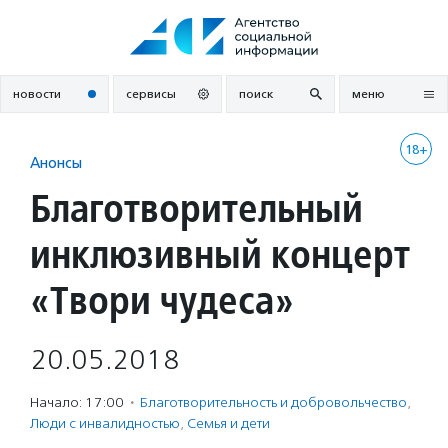
Перейти
к
содержанию
новости
сервисы
поиск
меню
18+
Анонсы
Благотворительный
инклюзивный концерт
«Твори чудеса»
20.05.2018
Начало: 17:00
·
Благотвори­тель­ность и доброволь­чест­во
,
Люди с инвалидностью
,
Семья и дети