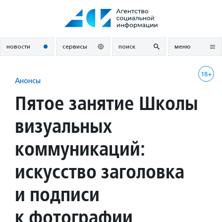
Перейти
к
содержанию
новости
сервисы
поиск
меню
18+
Анонсы
Пятое занятие Школы
визуальных
коммуникаций:
искусство заголовка
и подписи
к фотографии