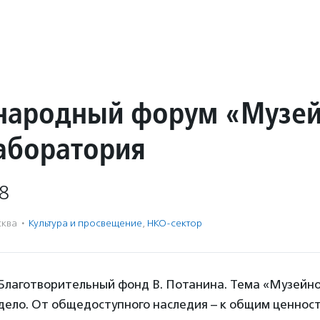
народный форум «Музе
лаборатория
8
ква
·
Культура и просвещение
,
НКО-сектор
лаготворительный фонд В. Потанина. Тема «Музейног
дело. От общедоступного наследия – к общим ценност