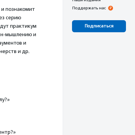
Поддержать нас
 и познакомит
ез серию
ждут практикум
Подписаться
айн-мышлению и
аументов и
ерств и др.
лу?»
ентр?»