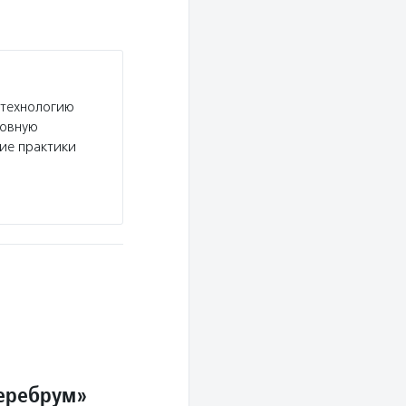
 технологию
новную
шие практики
Церебрум»