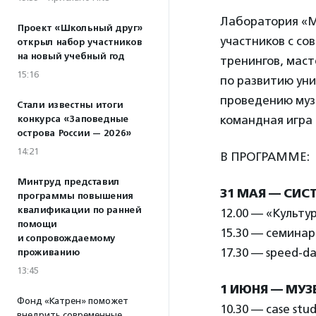
Лаборатория «М
Проект «Школьный друг»
участников с с
открыл набор участников
на новый учебный год
тренингов, маст
15:16
по развитию уни
проведению муз
Стали известны итоги
командная игра
конкурса «Заповедные
острова России — 2026»
14:21
В ПРОГРАММЕ:
Минтруд представил
31 МАЯ — СИС
программы повышения
квалификации по ранней
12.00 — «Культу
помощи
15.30 — семинар
и сопровождаемому
17.30 — speed-da
проживанию
13:45
1 ИЮНЯ — МУЗ
Фонд «Катрен» поможет
10.30 — case st
внедрить современные