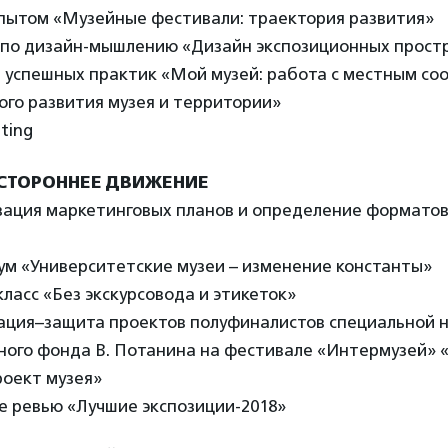
опытом «Музейные фестивали: траектория развития»
г по дизайн-мышлению «Дизайн экспозиционных прост
ы успешных практик «Мой музей: работа с местным со
ого развития музея и территории»
ting
УСТОРОННЕЕ ДВИЖЕНИЕ
изация маркетинговых планов и определение формато
ум «Университетские музеи – изменение константы»
класс «Без экскурсовода и этикеток»
тация–защита проектов полуфиналистов специальной 
ного фонда В. Потанина на фестивале «Интермузей» 
роект музея»
е ревью «Лучшие экспозиции-2018»