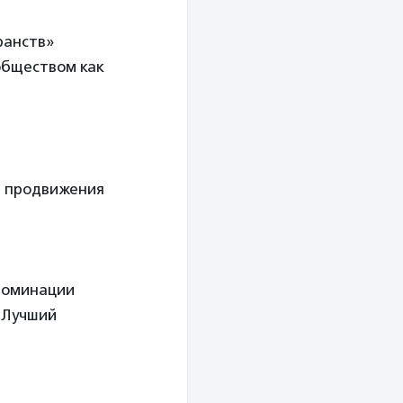
ранств»
обществом как
в продвижения
номинации
«Лучший