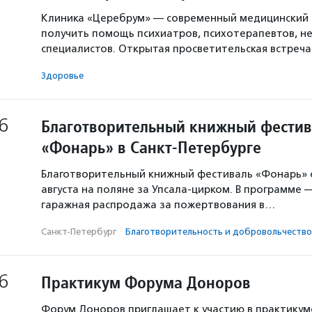
Клиника «Церебрум» — современный медицинский 
получить помощь психиатров, психотерапевтов, не
специалистов. Открытая просветительская встреч
Здоровье
6
Благотворительный книжный фестив
«Фонарь» в Санкт-Петербурге
Благотворительный книжный фестиваль «Фонарь» с
августа на поляне за Упсала-цирком. В программе 
гаражная распродажа за пожертвования в…
Санкт-Петербург
·
Благотвори­тель­ность и доброволь­чест­во
6
Практикум Форума Доноров
Форум Доноров приглашает к участию в практикум