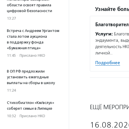
области освоят правила
Узнайте боль
цифровой безопасности
13:27
Благотворите
Встреча с Андреем Ургантом
Услуги:
Благотв
стала лотом аукциона
эндаумента, выд
в поддержку фонда
деятельность НК
«Бумажная птица»
личной…
11:45
·
Прислано НКО
Подробнее
В ОП РФ предложили
установить ежегодные
выплаты на сборы в школу
11:24
Стихобиатлон «Км/вслух»
ЕЩЁ МЕРОПР
соберет семьи в Липецке
10:32
·
Прислано НКО
16.08.202