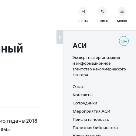
лента
поиск
меню
18+
йный
АСИ
Экспертная организация
и информационное
агентство некоммерческого
сектора
О нас
Контакты
Сотрудники
Мероприятия АСИ
Прислать новость
о гида» в 2018
Полезная библиотека
ям».
Наши издания