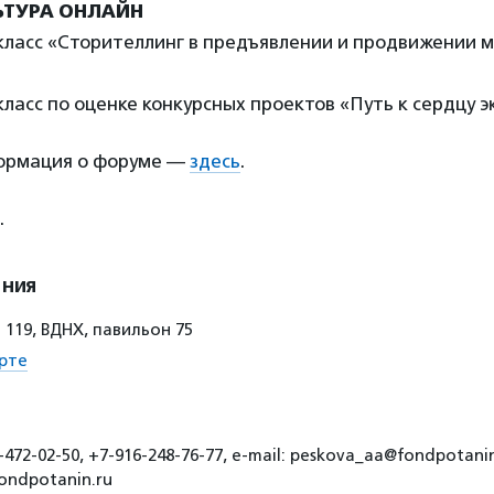
ЬТУРА ОНЛАЙН
класс «Сторителлинг в предъявлении и продвижении 
класс по оценке конкурсных проектов «Путь к сердцу 
ормация о форуме —
здесь
.
.
ения
 119, ВДНХ, павильон 75
рте
472-02-50, +7-916-248-76-77, e-mail: peskova_aa@fondpotanin
ondpotanin.ru