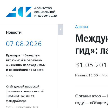
Перейти
к
содержанию
Анонсы
Новости
Между
07.08.2026
гид»: 
Препарат «Энхерту»
включили в перечень
31.05.201
жизненно необходимых
и важнейших лекарств
Начало: 12:00
·
Мос
16:27
Клуб друзей пермской
физико-математической
Организатор — Б
школы № 146 ищет
фандрайзера
году — «Общее 
15:35
·
Прислано НКО