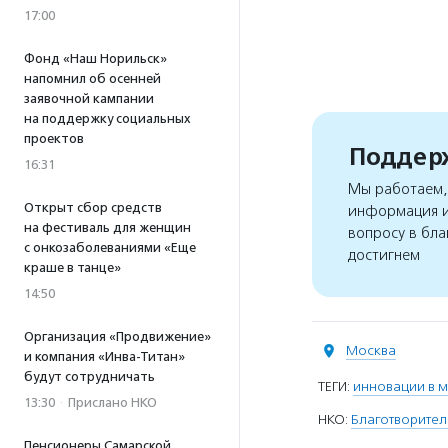
17:00
Фонд «Наш Норильск»
напомнил об осенней
заявочной кампании
на поддержку социальных
проектов
Поддерж
16:31
Мы работаем, 
Открыт сбор средств
информация и
на фестиваль для женщин
вопросу в бла
с онкозаболеваниями «Еще
достигнем
краше в танце»
14:50
Организация «Продвижение»
Москва
и компания «Инва-Титан»
будут сотрудничать
ТЕГИ:
инновации в 
13:30
·
Прислано НКО
НКО:
Благотворите
Пенсионеры Самарской