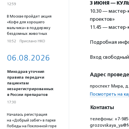
3 ИЮНЯ — КУЛ
12:59
10.30 — мастер-
В Москве пройдет акция
проектов»
«Кофе для хорошего
11.45 — мастер-
мальчика» в поддержку
бездомных животных
10:52
·
Прислано НКО
Подробная инф
06.08.2026
Вход свободный
Минздрав уточнил
Адрес провед
правила передачи
пациентам
проспект Мира, д.
незарегистрированных
Посмотреть на ка
в России препаратов
17:30
Контакты
Началась регистрация
телефоны: +7-985-
на «Добрый забег» в парке
grozovskaya_ya@f
Победы на Поклонной горе