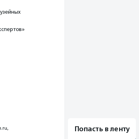
музейных
экспертов»
Попасть в ленту
.ru,