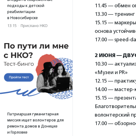
11.45 — обмен 
подходы к детской
реабилитации
13.30 — тренин
в Новосибирске
15.15 — маркер
13:15
·
Прислано НКО
основа устойчив
17.00 — speed-da
2 ИЮНЯ — ДВ
10.30 — актуал
«Музеи и PR»
12.15 — практик
14.00 — мастер-
15.15 — презен
Благотворитель
Патриаршая гуманитарная
волонтерский п
миссия ищет волонтеров для
17.00 — обзорно
ремонта домов в Донецке
и Горловке