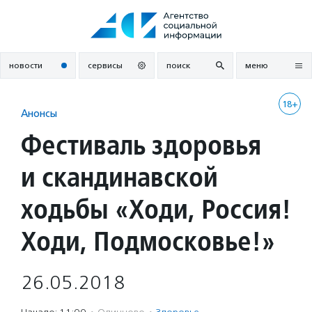
Перейти
к
содержанию
новости
сервисы
поиск
меню
18+
Анонсы
Фестиваль здоровья
и скандинавской
ходьбы «Ходи, Россия!
Ходи, Подмосковье!»
26.05.2018