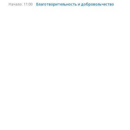
Начало: 11:00
·
Благотвори­тель­ность и доброволь­чест­во