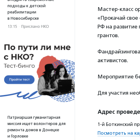
подходы к детской
Мастер-класс ор
реабилитации
«Прокачай свое 
в Новосибирске
РФ на развитие
13:15
·
Прислано НКО
грантов.
Фандрайзингова
активистов.
Мероприятие бе
Для участия не
Адрес провед
Патриаршая гуманитарная
миссия ищет волонтеров для
1-й Боткинский про
ремонта домов в Донецке
Посмотреть на ка
и Горловке