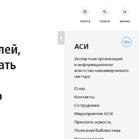
лента
поиск
меню
18+
лей,
АСИ
ать
Экспертная организация
и информационное
агентство некоммерческого
сектора
О нас
о
Контакты
Сотрудники
Мероприятия АСИ
Прислать новость
Полезная библиотека
Наши издания