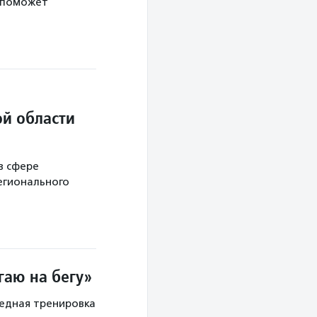
 поможет
й области
в сфере
егионального
гаю на бегу»
редная тренировка