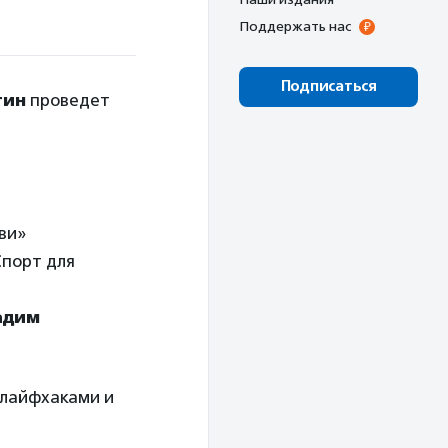
Поддержать нас
Подписаться
тин
проведет
ви»
порт для
адим
 лайфхаками и