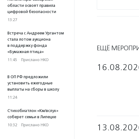
области освоят правила
цифровой безопасности
13:27
Встреча с Андреем Ургантом
стала лотом аукциона
в поддержку фонда
ЕЩЁ МЕРОПР
«Бумажная птица»
11:45
·
Прислано НКО
16.08.202
В ОП РФ предложили
установить ежегодные
выплаты на сборы в школу
11:24
Стихобиатлон «Км/вслух»
соберет семьи в Липецке
10:32
·
Прислано НКО
13.08.202