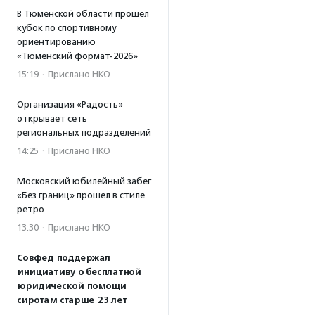
В Тюменской области прошел
кубок по спортивному
ориентированию
«Тюменский формат-2026»
15:19
·
Прислано НКО
Организация «Радость»
открывает сеть
региональных подразделений
14:25
·
Прислано НКО
Московский юбилейный забег
«Без границ» прошел в стиле
ретро
13:30
·
Прислано НКО
Совфед поддержал
инициативу о бесплатной
юридической помощи
сиротам старше 23 лет