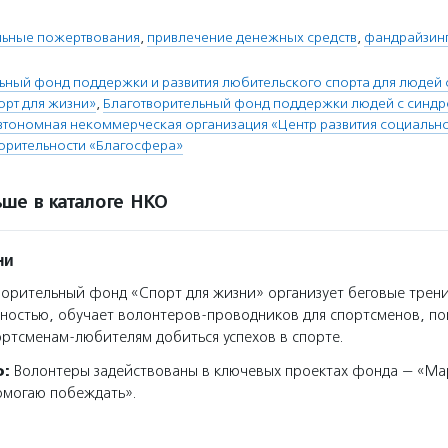
льные пожертвования
,
привлечение денежных средств
,
фандрайзин
ьный фонд поддержки и развития любительского спорта для людей
рт для жизни»
,
Благотворительный фонд поддержки людей с синд
втономная некоммерческая организация «Центр развития социальн
ворительности «Благосфера»
ше в каталоге НКО
ни
орительный фонд «Спорт для жизни» организует беговые трен
ностью, обучает волонтеров-проводников для спортсменов, по
ртсменам-любителям добиться успехов в спорте.
о:
Волонтеры задействованы в ключевых проектах фонда — «М
омогаю побеждать».