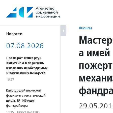
Перейти
к
содержанию
Анонсы
Новости
Мастер
07.08.2026
а имей 
Препарат «Энхерту»
пожерт
включили в перечень
жизненно необходимых
механи
и важнейших лекарств
16:27
фандра
Клуб друзей пермской
физико-математической
школы № 146 ищет
29.05.201
фандрайзера
15:35
·
Прислано НКО