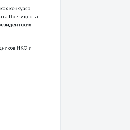
ках конкурса
анта Президента
резидентских
дников НКО и