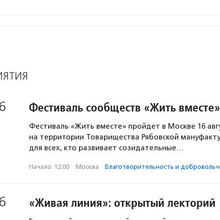
ИЯТИЯ
6
Фестиваль сообществ «Жить вместе»
Фестиваль «Жить вместе» пройдет в Москве 16 авг
на территории Товарищества Рябовской мануфакту
для всех, кто развивает созидательные…
Начало: 12:00
·
Москва
·
Благотвори­тель­ность и доброволь­ч
6
«Живая линия»: открытый лекторий