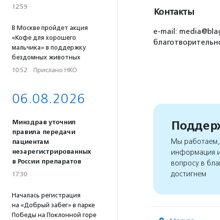
12:59
Контакты
В Москве пройдет акция
e-mail: media@bla
«Кофе для хорошего
благотворительно
мальчика» в поддержку
бездомных животных
10:52
·
Прислано НКО
06.08.2026
Поддерж
Минздрав уточнил
правила передачи
Мы работаем, 
пациентам
незарегистрированных
информация и
в России препаратов
вопросу в бла
достигнем
17:30
Началась регистрация
на «Добрый забег» в парке
Победы на Поклонной горе