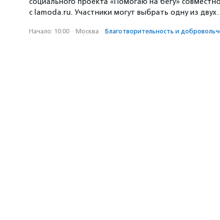
социального проекта «Помогаю на бегу» совместн
с lamoda.ru. Участники могут выбрать одну из дву
Начало: 10:00
·
Москва
·
Благотвори­тель­ность и доброволь­ч