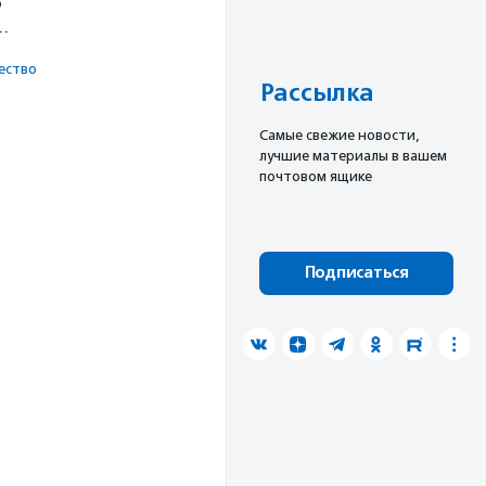
о
х…
ест­во
Рассылка
Cамые свежие новости,
лучшие материалы в вашем
почтовом ящике
Подписаться