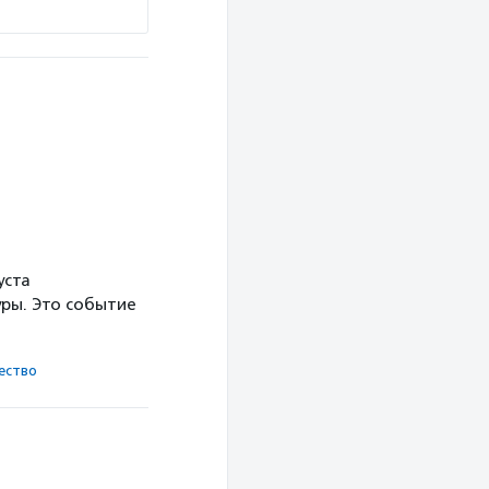
Подробнее
уста
ры. Это событие
ест­во