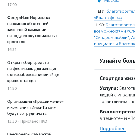
Москва
17:00
ТЕГИ:
благотворите
«Благосфера»
Фонд «Наш Норильск»
напомнил об осенней
НКО:
Благотворител
заявочной кампании
возможностями «Спо
на поддержку социальных
"Синдром любви"
,
А
проектов
инициатив и благот
16:31
Узнайте боль
Открыт сбор средств
на фестиваль для женщин
с онкозаболеваниями «Еще
Спорт для жиз
краше в танце»
Услуги:
Благотв
14:50
людей с инвалид
талантливым спо
Организация «Продвижение»
и компания «Инва-Титан»
Волонтерств
будут сотрудничать
в темноте» и «П
13:30
·
Прислано НКО
Подробнее
Пенсионеры Самарской