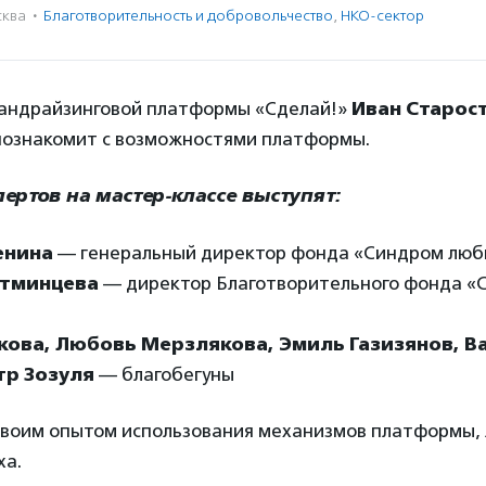
ква
·
Благотвори­тель­ность и доброволь­чест­во
,
НКО-сектор
андрайзинговой платформы «Сделай!»
Иван Старос
 познакомит с возможностями платформы.
пертов на мастер-классе выступят:
енина
— генеральный директор фонда «Синдром люб
етминцева
— директор Благотворительного фонда «С
кова, Любовь Мерзлякова, Эмиль Газизянов, В
тр Зозуля
— благобегуны
своим опытом использования механизмов платформы,
ха.