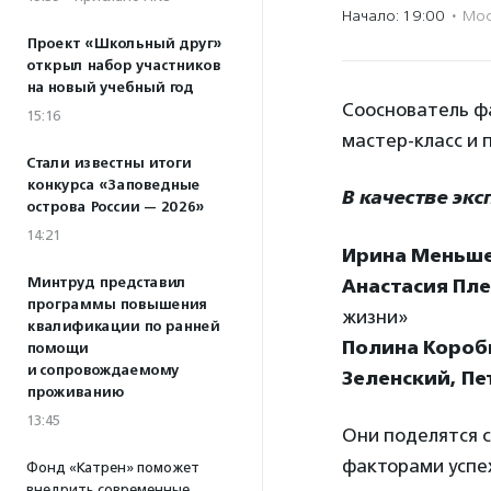
Начало: 19:00
·
Мос
Проект «Школьный друг»
открыл набор участников
на новый учебный год
Сооснователь ф
15:16
мастер-класс и
Стали известны итоги
конкурса «Заповедные
В качестве экс
острова России — 2026»
14:21
Ирина Меньш
Минтруд представил
Анастасия Пл
программы повышения
жизни»
квалификации по ранней
Полина Короб
помощи
и сопровождаемому
Зеленский, Пе
проживанию
13:45
Они поделятся 
факторами успе
Фонд «Катрен» поможет
внедрить современные