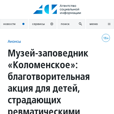
Перейти
к
содержанию
новости
сервисы
поиск
меню
18+
Анонсы
Музей-заповедник
«Коломенское»:
благотворительная
акция для детей,
страдающих
ревматическими