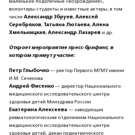
маленькие подопечные «Возрождения»,
волонтеры-студенты и известные актеры, в том
числе
Александр Збруев
,
Алексей
Серебряков
,
Татьяна Лютаева
,
Алена
Хмельницкая
,
Александр Лазарев
и др.
Откроет мероприятие пресс-брифинг, в
котором примут участие:
Петр Глыбочко
— ректор Первого МГМУ имени
И.М. Сеченова
Андрей Фисенко
— директор Национального
медицинского исследовательского центра
здоровья детей Минздрава России
Екатерина Алексеева
— заведующая
ревматологическим отделением Национального
медицинского исследовательского центра
здоровья детей, декан педиатрического