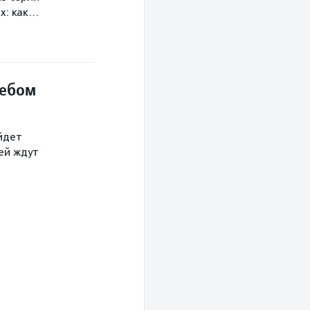
х: как…
небом
йдет
тей ждут