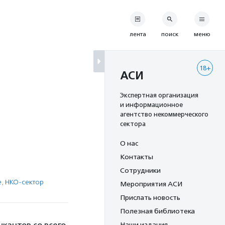
лента
поиск
меню
18+
АСИ
Экспертная организация
и информационное
агентство некоммерческого
сектора
О нас
Контакты
Сотрудники
е
,
НКО-сектор
Мероприятия АСИ
Прислать новость
Полезная библиотека
Наши издания