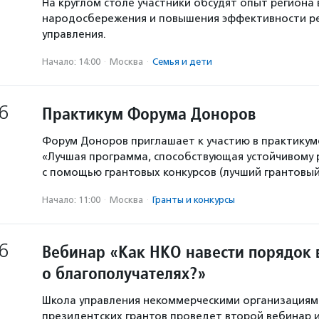
На круглом столе участники обсудят опыт региона 
народосбережения и повышения эффективности р
управления.
Начало: 14:00
·
Москва
·
Семья и дети
6
Практикум Форума Доноров
Форум Доноров приглашает к участию в практикум
«Лучшая программа, способствующая устойчивому
с помощью грантовых конкурсов (лучший грантовый 
Начало: 11:00
·
Москва
·
Гранты и конкурсы
6
Вебинар «Как НКО навести порядок 
о благополучателях?»
Школа управления некоммерческими организация
президентских грантов проведет второй вебинар и