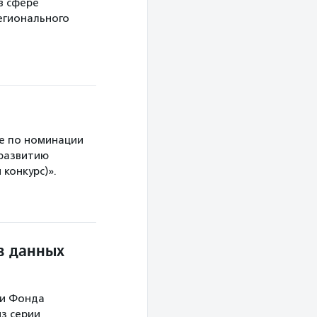
в сфере
егионального
е по номинации
 развитию
конкурс)».
в данных
ми Фонда
з серии