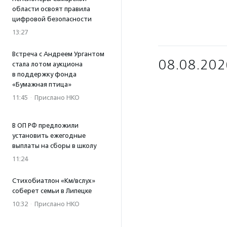
области освоят правила
цифровой безопасности
13:27
Встреча с Андреем Ургантом
08.08.202
стала лотом аукциона
в поддержку фонда
«Бумажная птица»
11:45
·
Прислано НКО
В ОП РФ предложили
установить ежегодные
выплаты на сборы в школу
11:24
Стихобиатлон «Км/вслух»
соберет семьи в Липецке
10:32
·
Прислано НКО