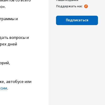
ыкантов со всего
о».
Поддержать нас
ограммы и
Подписаться
дать вопросы и
рех дней
орий,
е, автобусе или
ссии
.