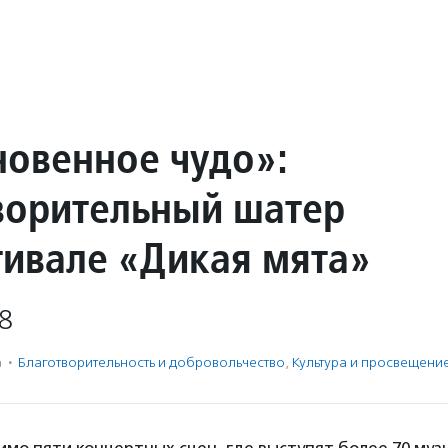
овенное чудо»:
ворительный шатер
тивале «Дикая мята»
8
а
·
Благотвори­тель­ность и доброволь­чест­во
,
Культура и просвещени