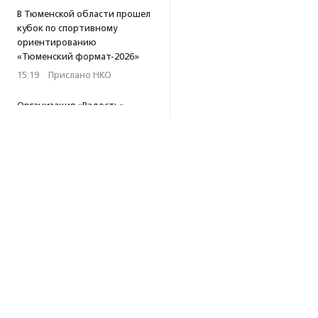
В Тюменской области прошел
кубок по спортивному
ориентированию
«Тюменский формат-2026»
15:19
·
Прислано НКО
Организация «Радость»
открывает сеть
региональных подразделений
14:25
·
Прислано НКО
Московский юбилейный забег
«Без границ» прошел в стиле
ретро
13:30
·
Прислано НКО
Совфед поддержал
инициативу о бесплатной
юридической помощи
сиротам старше 23 лет