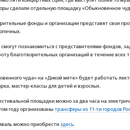
мимо пяти концертных сцен, где выступят более 70 муз
торы сделали отдельную площадку «Обыкновенное чуд
орительные фонды и организации представят свои пр
опечных.
 смогут познакомиться с представителями фондов, за
оту благотворительных организаций в течение всех т
венного чуда» на «Дикой мяте» будет работать лект
рка, мастер-классы для детей и взрослых.
стивальной площадки можно за два часа на электричк
том году организованы
трансферы из 11-ти городов Ро
иваль можно приобрести
здесь
.