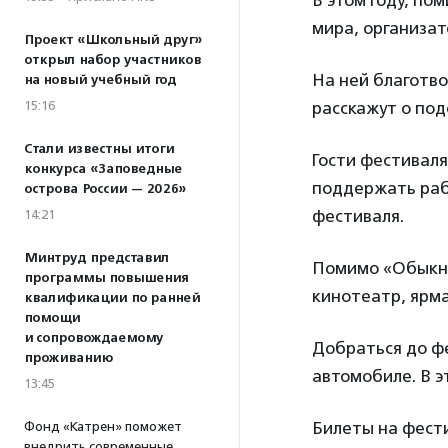
В этом году, по
мира, организа
Проект «Школьный друг»
открыл набор участников
На ней благотв
на новый учебный год
15:16
расскажут о под
Стали известны итоги
Гости фестиваля
конкурса «Заповедные
поддержать раб
острова России — 2026»
фестиваля.
14:21
Минтруд представил
Помимо «Обыкно
программы повышения
кинотеатр, ярма
квалификации по ранней
помощи
и сопровождаемому
Добраться до фе
проживанию
автомобиле. В э
13:45
Билеты на фест
Фонд «Катрен» поможет
внедрить современные