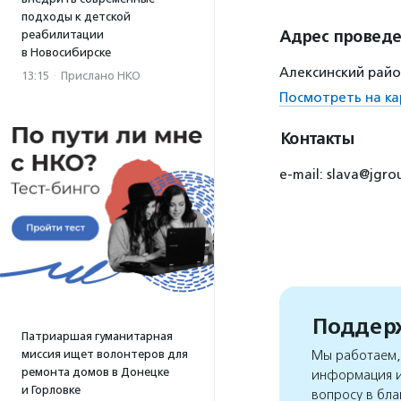
подходы к детской
Адрес провед
реабилитации
в Новосибирске
Алексинский райо
13:15
·
Прислано НКО
Посмотреть на ка
Контакты
e-mail: slava@jgro
Поддерж
Патриаршая гуманитарная
миссия ищет волонтеров для
Мы работаем, 
ремонта домов в Донецке
информация и
и Горловке
вопросу в бла