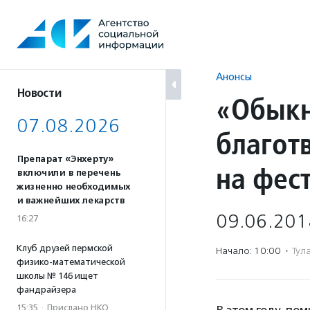
Перейти
к
содержанию
Анонсы
Новости
«Обыкн
07.08.2026
благот
Препарат «Энхерту»
на фес
включили в перечень
жизненно необходимых
и важнейших лекарств
09.06.201
16:27
Клуб друзей пермской
Начало: 10:00
·
Тул
физико-математической
школы № 146 ищет
фандрайзера
15:35
·
Прислано НКО