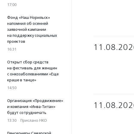
17:00
Фонд «Наш Норильск»
напомнил об осенней
заявочной кампании
на поддержку социальных
проектов
11.08.202
16:31
Открыт сбор средств
на фестиваль для женщин
с онкозаболеваниями «Еще
краше в танце»
14:50
Организация «Продвижение»
11.08.202
и компания «Инва-Титан»
будут сотрудничать
13:30
·
Прислано НКО
Пенсионеры Самарской