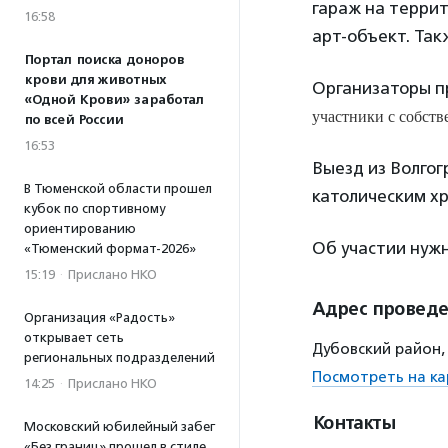
гараж на терри
16:58
арт-объект. Так
Портал поиска доноров
крови для животных
Организаторы п
«Одной Крови» заработал
участники с собст
по всей России
16:53
Выезд из Волгогр
В Тюменской области прошел
католическим х
кубок по спортивному
ориентированию
Об участии нужн
«Тюменский формат-2026»
15:19
·
Прислано НКО
Адрес провед
Организация «Радость»
открывает сеть
Дубовский район,
региональных подразделений
Посмотреть на ка
14:25
·
Прислано НКО
Контакты
Московский юбилейный забег
«Без границ» прошел в стиле