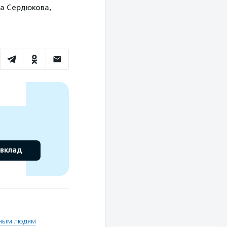
на Сердюкова,
 вклад
ным людям