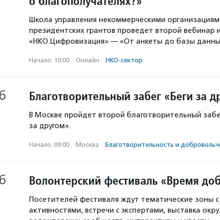
о благополучателях?»
Школа управления некоммерческими организация
президентских грантов проведет второй вебинар и
«НКО.Цифровизация» — «От анкеты до базы данны
Начало: 10:00
·
Онлайн
·
НКО-сектор
6
Благотворительный забег «Беги за д
В Москве пройдет второй благотворительный забе
за другом».
Начало: 09:00
·
Москва
·
Благотвори­тель­ность и доброволь­ч
6
Волонтерский фестиваль «Время доб
Посетителей фестиваля ждут тематические зоны 
активностями, встречи с экспертами, выставка окр