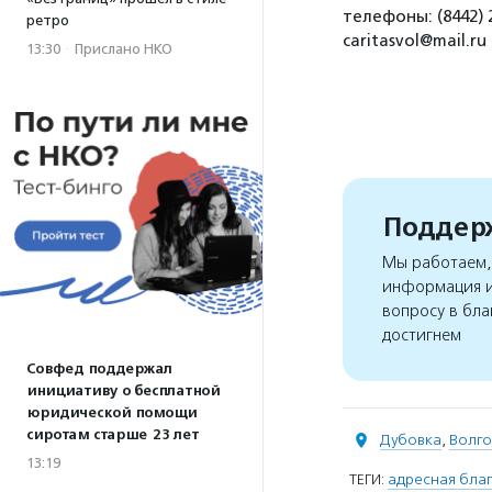
телефоны: (8442) 
ретро
caritasvol@mail.ru
13:30
·
Прислано НКО
Поддерж
Мы работаем, 
информация и
вопросу в бла
достигнем
Совфед поддержал
инициативу о бесплатной
юридической помощи
сиротам старше 23 лет
Дубовка
,
Волго
13:19
ТЕГИ:
адресная благ