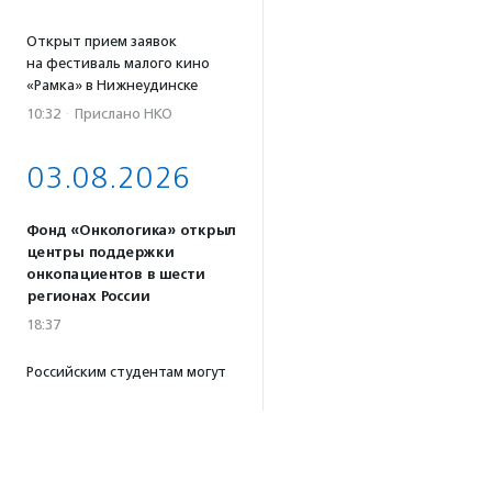
Открыт прием заявок
на фестиваль малого кино
«Рамка» в Нижнеудинске
10:32
·
Прислано НКО
03.08.2026
Фонд «Онкологика» открыл
центры поддержки
онкопациентов в шести
регионах России
18:37
Российским студентам могут
разрешить защищать
дипломы в виде социальных
проектов
17:57