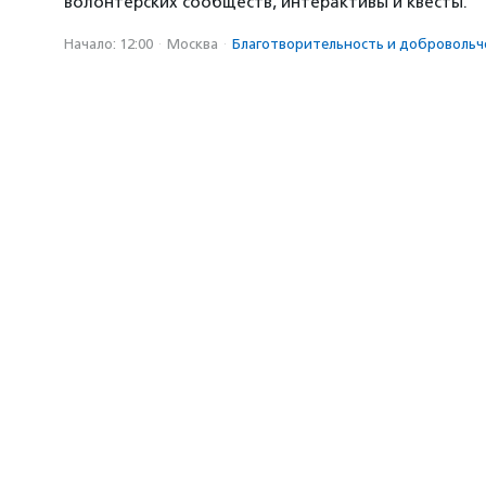
волонтерских сообществ, интерактивы и квесты.
Начало: 12:00
·
Москва
·
Благотвори­тель­ность и доброволь­ч