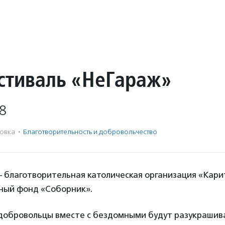
стиваль «НеГараж»
8
овка
·
Благотвори­тель­ность и доброволь­чест­во
 благотворительная католическая организация «Карит
ный фонд «Соборник».
 добровольцы вместе с бездомными будут разукрашив