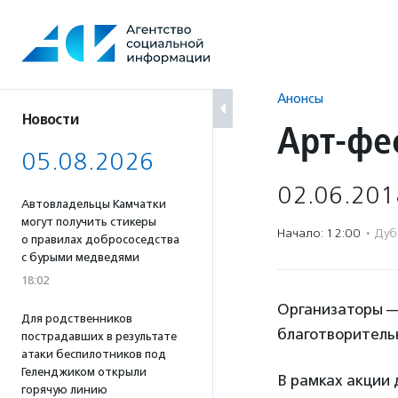
Перейти
к
содержанию
Анонсы
Новости
Арт-фе
05.08.2026
02.06.201
Автовладельцы Камчатки
могут получить стикеры
Начало: 12:00
·
Дуб
о правилах добрососедства
с бурыми медведями
18:02
Организаторы —
Для родственников
благотворитель
пострадавших в результате
атаки беспилотников под
Геленджиком открыли
В рамках акции
горячую линию