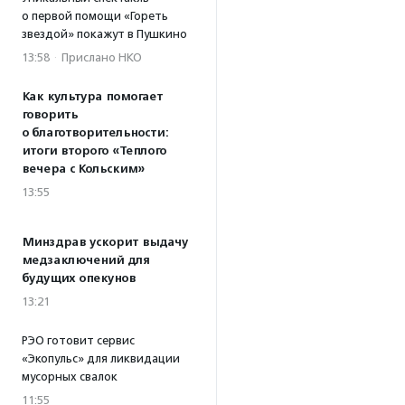
о первой помощи «Гореть
звездой» покажут в Пушкино
13:58
·
Прислано НКО
Как культура помогает
говорить
о благотворительности:
итоги второго «Теплого
вечера с Кольским»
13:55
Минздрав ускорит выдачу
медзаключений для
будущих опекунов
13:21
РЭО готовит сервис
«Экопульс» для ликвидации
мусорных свалок
11:55