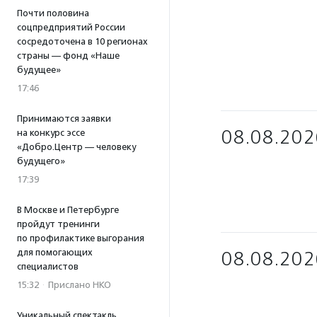
Почти половина
соцпредприятий России
сосредоточена в 10 регионах
страны — фонд «Наше
будущее»
17:46
Принимаются заявки
08.08.202
на конкурс эссе
«Добро.Центр — человеку
будущего»
17:39
В Москве и Петербурге
пройдут тренинги
по профилактике выгорания
для помогающих
08.08.202
специалистов
15:32
·
Прислано НКО
Уникальный спектакль