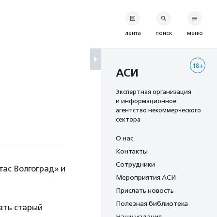
лента
поиск
меню
18+
АСИ
Экспертная организация
и информационное
агентство некоммерческого
сектора
О нас
Контакты
Сотрудники
ас Волгоград» и
Мероприятия АСИ
Прислать новость
Полезная библиотека
ать старый
Наши издания