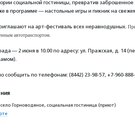
тории социальной гостиницы, превратив заброшенное
же в программе — настольные игры и пикник на свежем
Пр
риглашают на арт-фестиваль всех неравнодушных.
венным автотранспортом.
ада — 2 июня в 10.00 по адресу: ул. Пражская, д. 14 (п
рамом).
о сообщить по телефонам: (8442) 23-98-57, +7-960-888-
ения
 село Горноводяное, социальная гостиница (приют)
рте