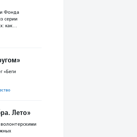
ми Фонда
з серии
х: как…
ругом»
г «Беги
ест­во
ра. Лето»
с волонтерскими
ужных