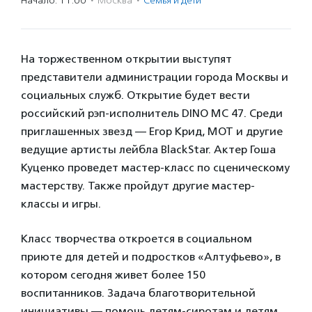
Начало: 11:00
·
Москва
·
Семья и дети
На торжественном открытии выступят
представители администрации города Москвы и
социальных служб. Открытие будет вести
российский рэп-исполнитель DINO MC 47. Среди
приглашенных звезд — Егор Крид, МОТ и другие
ведущие артисты лейбла BlackStar. Актер Гоша
Куценко проведет мастер-класс по сценическому
мастерству. Также пройдут другие мастер-
классы и игры.
Класс творчества откроется в социальном
приюте для детей и подростков «Алтуфьево», в
котором сегодня живет более 150
воспитанников. Задача благотворительной
инициативы — помочь детям-сиротам и детям,