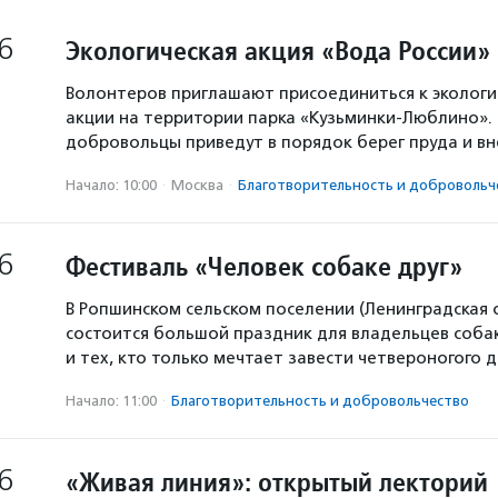
6
Экологическая акция «Вода России»
Волонтеров приглашают присоединиться к экологи
акции на территории парка «Кузьминки-Люблино». 
добровольцы приведут в порядок берег пруда и в
Начало: 10:00
·
Москва
·
Благотвори­тель­ность и доброволь­ч
6
Фестиваль «Человек собаке друг»
В Ропшинском сельском поселении (Ленинградская 
состоится большой праздник для владельцев собак
и тех, кто только мечтает завести четвероногого д
Начало: 11:00
·
Благотвори­тель­ность и доброволь­чест­во
6
«Живая линия»: открытый лекторий