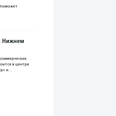
 поможет
в Нижнем
екоммерческих
оится в центре
тр» и…