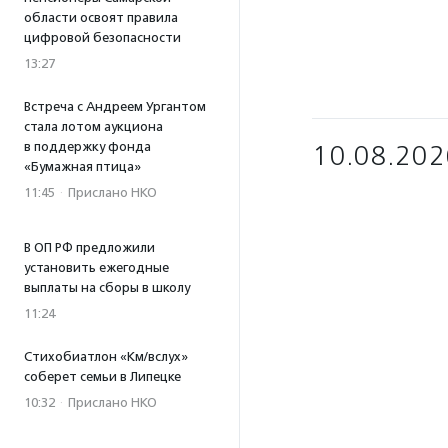
области освоят правила
цифровой безопасности
13:27
Встреча с Андреем Ургантом
стала лотом аукциона
в поддержку фонда
10.08.202
«Бумажная птица»
11:45
·
Прислано НКО
В ОП РФ предложили
установить ежегодные
выплаты на сборы в школу
11:24
Стихобиатлон «Км/вслух»
соберет семьи в Липецке
10:32
·
Прислано НКО