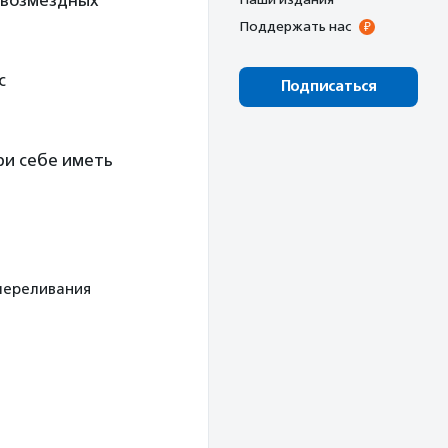
езвозмездных
Поддержать нас
 с
Подписаться
При себе иметь
 переливания