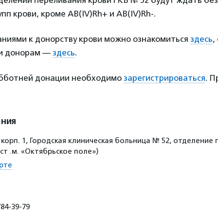
тделении переливания крови ГКБ № 52 будут ждать б
пп крови, кроме AB(IV)Rh+ и AB(IV)Rh-.
аниями к донорству крови можно ознакомиться
здесь
,
и донорам —
здесь
.
субботней донации необходимо
зарегистрироваться
. 
ения
3, корп. 1, Городская клиническая больница № 52, отделение
ст .м. «Октябрьское поле»)
рте
84-39-79