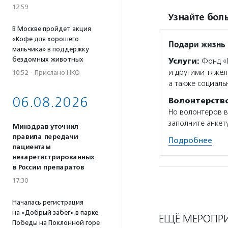
12:59
Узнайте боль
В Москве пройдет акция
«Кофе для хорошего
Подари жизнь
мальчика» в поддержку
бездомных животных
Услуги:
Фонд «П
и другими тяжел
10:52
·
Прислано НКО
а также социаль
06.08.2026
Волонтерств
Но волонтеров в
заполните анкету
Минздрав уточнил
правила передачи
Подробнее
пациентам
незарегистрированных
в России препаратов
17:30
Началась регистрация
на «Добрый забег» в парке
ЕЩЁ МЕРОПР
Победы на Поклонной горе