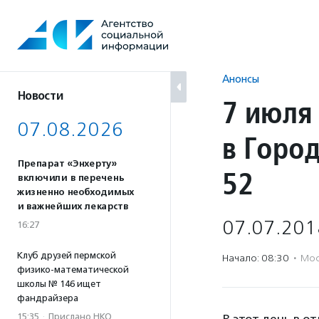
Перейти
к
содержанию
Анонсы
Новости
7 июля
07.08.2026
в Горо
Препарат «Энхерту»
52
включили в перечень
жизненно необходимых
и важнейших лекарств
07.07.201
16:27
Клуб друзей пермской
Начало: 08:30
·
Мос
физико-математической
школы № 146 ищет
фандрайзера
15:35
·
Прислано НКО