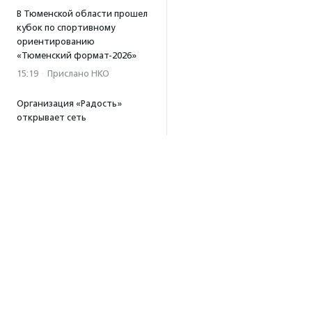
В Тюменской области прошел
кубок по спортивному
ориентированию
«Тюменский формат-2026»
15:19
·
Прислано НКО
Организация «Радость»
открывает сеть
региональных подразделений
14:25
·
Прислано НКО
Московский юбилейный забег
«Без границ» прошел в стиле
ретро
13:30
·
Прислано НКО
Совфед поддержал
инициативу о бесплатной
юридической помощи
сиротам старше 23 лет