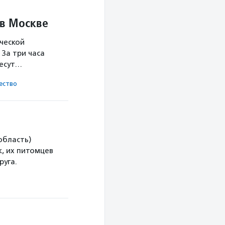
 в Москве
ческой
За три часа
несут…
ест­во
область)
, их питомцев
руга.