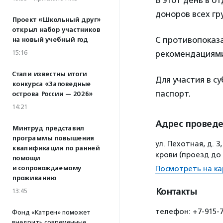
В этот день в о
доноров всех гру
Проект «Школьный друг»
открыл набор участников
С противопоказ
на новый учебный год
15:16
рекомендациям
Стали известны итоги
Для участия в 
конкурса «Заповедные
паспорт.
острова России — 2026»
14:21
Адрес провед
Минтруд представил
программы повышения
ул. Пехотная, д. 
квалификации по ранней
крови (проезд до 
помощи
и сопровождаемому
Посмотреть на ка
проживанию
Контакты
13:45
телефон: +7-915-7
Фонд «Катрен» поможет
внедрить современные