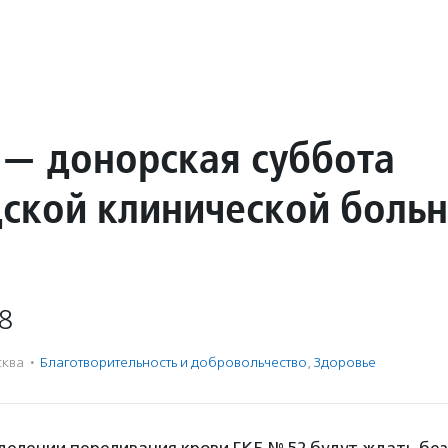
 — донорская суббота
дской клинической боль
8
ква
·
Благотвори­тель­ность и доброволь­чест­во
,
Здоровье