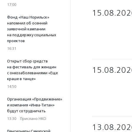
17:00
15.08.202
Фонд «Наш Норильск»
напомнил об осенней
заявочной кампании
на поддержку социальных
проектов
16:31
Открыт сбор средств
на фестиваль для женщин
15.08.202
с онкозаболеваниями «Еще
краше в танце»
14:50
Организация «Продвижение»
и компания «Инва-Титан»
будут сотрудничать
13:30
·
Прислано НКО
13.08.202
Пенсионеры Самарской