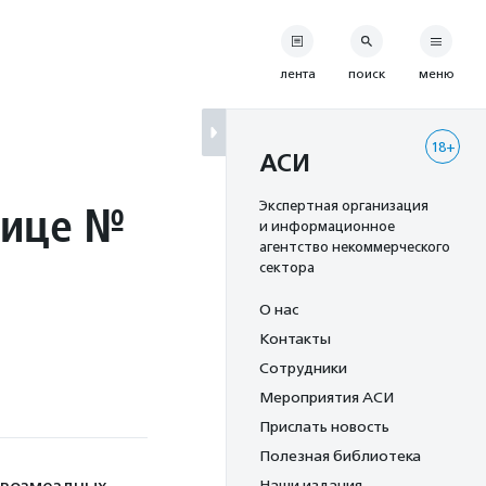
лента
поиск
меню
18+
АСИ
нице №
Экспертная организация
и информационное
агентство некоммерческого
сектора
О нас
Контакты
Сотрудники
Мероприятия АСИ
Прислать новость
Полезная библиотека
Наши издания