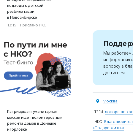
подходы к детской
реабилитации
в Новосибирске
13:15
·
Прислано НКО
Поддерж
Мы работаем, 
информация и
вопросу в бла
достигнем
Москва
Патриаршая гуманитарная
ТЕГИ:
донорство кро
миссия ищет волонтеров для
НКО:
Благотворите
ремонта домов в Донецке
«Подари жизнь»
и Горловке