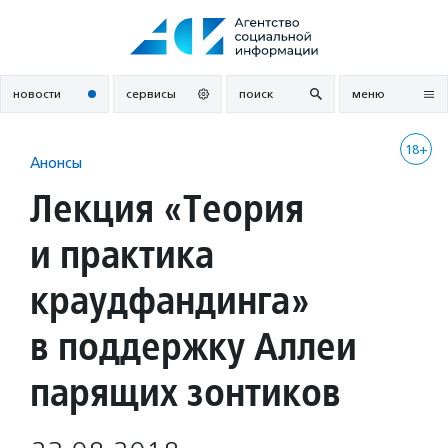
Перейти
к
содержанию
новости
сервисы
поиск
меню
18+
Анонсы
Лекция «Теория
и практика
краудфандинга»
в поддержку Аллеи
парящих зонтиков