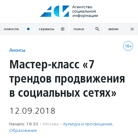
Перейти
к
содержанию
новости
сервисы
поиск
меню
18+
Анонсы
Мастер-класс «7
трендов продвижения
в социальных сетях»
12.09.2018
Начало: 19:30
·
Москва
·
Культура и просвещение
,
Образование