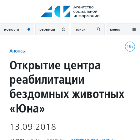
Перейти
к
содержанию
новости
сервисы
поиск
меню
18+
Анонсы
Открытие центра
реабилитации
бездомных животных
«Юна»
13.09.2018