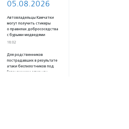
05.08.2026
Автовладельцы Камчатки
могут получить стикеры
о правилах добрососедства
с бурыми медведями
18:02
Для родственников
пострадавших в результате
атаки беспилотников под
Геленджиком открыли
горячую линию
16:58
Портал поиска доноров
крови для животных
«Одной Крови» заработал
по всей России
16:53