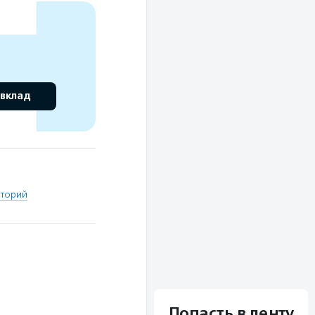
 вклад
иторий
Попасть в ленту