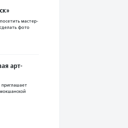
ск»
 посетить мастер-
 сделать фото
ая арт-
й приглашает
 мокшанской