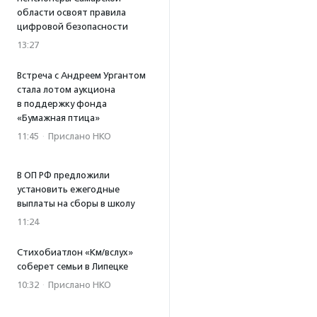
области освоят правила
цифровой безопасности
13:27
Встреча с Андреем Ургантом
стала лотом аукциона
в поддержку фонда
«Бумажная птица»
11:45
·
Прислано НКО
В ОП РФ предложили
установить ежегодные
выплаты на сборы в школу
11:24
Стихобиатлон «Км/вслух»
соберет семьи в Липецке
10:32
·
Прислано НКО