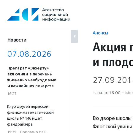
Перейти
к
содержанию
Анонсы
Новости
Акция п
07.08.2026
и плод
Препарат «Энхерту»
включили в перечень
27.09.201
жизненно необходимых
и важнейших лекарств
Начало: 16:00
·
Мос
16:27
Клуб друзей пермской
физико-математической
Во дворе школы 
школы № 146 ищет
фандрайзера
Флотской улицы 
15:35
·
Прислано НКО