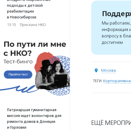
подходы к детской
реабилитации
Поддерж
в Новосибирске
Мы работаем, 
13:15
·
Прислано НКО
информация и
вопросу в бла
достигнем
Москва
ТЕГИ:
Корпоративная
Патриаршая гуманитарная
миссия ищет волонтеров для
ЕЩЁ МЕРОПР
ремонта домов в Донецке
и Горловке