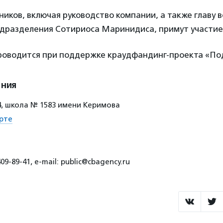
ников, включая руководство компании, а также главу 
одразделения Сотириоса Маринидиса, примут участие 
оводится при поддержке краудфандинг-проекта «По
ения
64, школа № 1583 имени Керимова
рте
9-89-41, e-mail: public@cbagency.ru