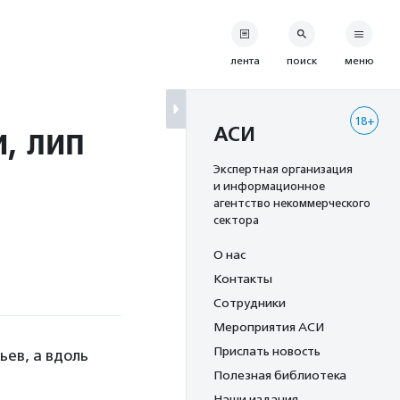
лента
поиск
меню
18+
, лип
АСИ
Экспертная организация
и информационное
агентство некоммерческого
сектора
О нас
Контакты
Сотрудники
Мероприятия АСИ
Прислать новость
ьев, а вдоль
Полезная библиотека
Наши издания