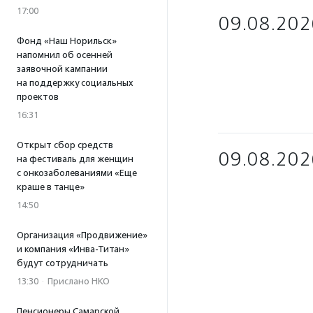
17:00
09.08.202
Фонд «Наш Норильск»
напомнил об осенней
заявочной кампании
на поддержку социальных
проектов
16:31
Открыт сбор средств
09.08.202
на фестиваль для женщин
с онкозаболеваниями «Еще
краше в танце»
14:50
Организация «Продвижение»
и компания «Инва-Титан»
будут сотрудничать
13:30
·
Прислано НКО
Пенсионеры Самарской