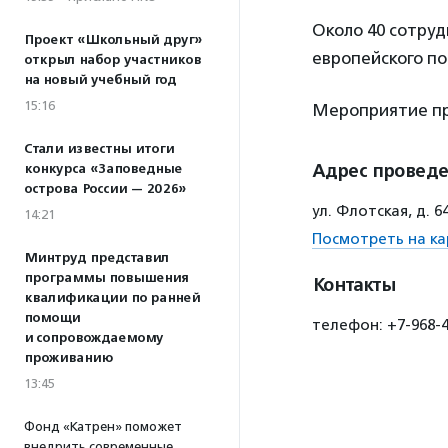
Около 40 сотруд
Проект «Школьный друг»
европейского п
открыл набор участников
на новый учебный год
15:16
Мероприятие пр
Стали известны итоги
Адрес провед
конкурса «Заповедные
острова России — 2026»
ул. Флотская, д. 
14:21
Посмотреть на ка
Минтруд представил
программы повышения
Контакты
квалификации по ранней
помощи
телефон: +7-968-40
и сопровождаемому
проживанию
13:45
Фонд «Катрен» поможет
внедрить современные