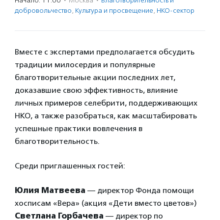
Начало: 11:00
·
Москва
·
Благотвори­тель­ность и
доброволь­чест­во
,
Культура и просвещение
,
НКО-сектор
Вместе с экспертами предполагается обсудить
традиции милосердия и популярные
благотворительные акции последних лет,
доказавшие свою эффективность, влияние
личных примеров селебрити, поддерживающих
НКО, а также разобраться, как масштабировать
успешные практики вовлечения в
благотворительность.
Среди приглашенных гостей:
Юлия Матвеева
— директор Фонда помощи
хосписам «Вера» (акция «Дети вместо цветов»)
Светлана Горбачева
— директор по