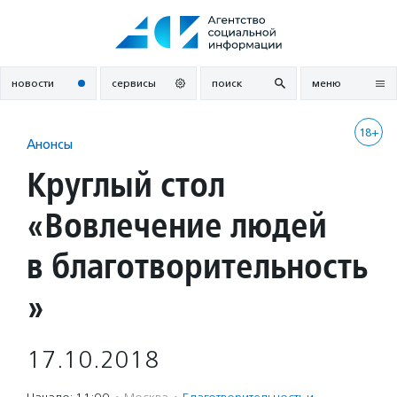
Перейти
к
содержанию
новости
сервисы
поиск
меню
18+
Анонсы
Круглый стол
«Вовлечение людей
в благотворительность
»
17.10.2018