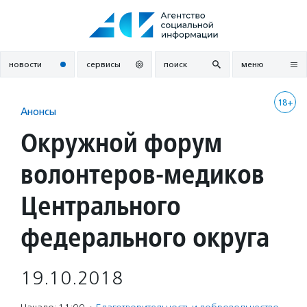
Перейти
к
содержанию
новости
сервисы
поиск
меню
18+
Анонсы
Окружной форум
волонтеров-медиков
Центрального
федерального округа
19.10.2018