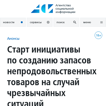
Перейти
к
содержанию
новости
сервисы
поиск
меню
18+
Анонсы
Старт инициативы
по созданию запасов
непродовольственных
товаров на случай
чрезвычайных
ситуаций