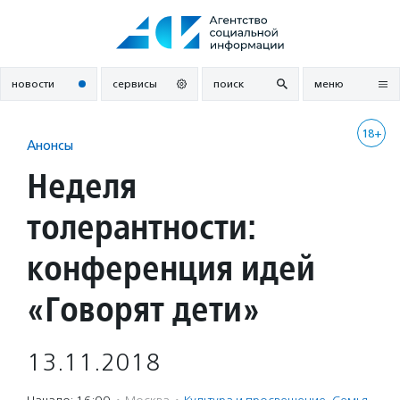
Перейти
к
содержанию
новости
сервисы
поиск
меню
18+
Анонсы
Неделя
толерантности:
конференция идей
«Говорят дети»
13.11.2018