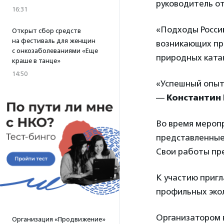
руководитель о
16:31
«Подходы Россий
Открыт сбор средств
на фестиваль для женщин
возникающих пр
с онкозаболеваниями «Еще
природных кат
краше в танце»
14:50
«Успешный опыт 
—
Константин 
Во время меропр
представленные 
Свои работы пр
К участию пригл
профильных эко
Организатором в
Организация «Продвижение»