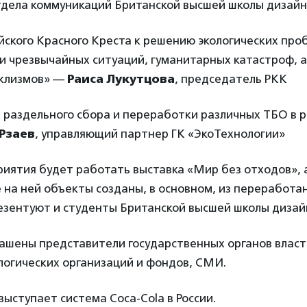
тдела коммуникаций Британской высшей школы дизай
ского Красного Креста к решению экологических про
и чрезвычайных ситуаций, гуманитарных катастроф, а
аклизмов» —
Раиса Лукутцова
, председатель РКК
раздельного сбора и переработки различных ТБО в р
Рзаев
, управляющий партнер ГК «ЭкоТехнологии»
иятия будет работать выставка «Мир без отходов», 
на ней объекты созданы, в основном, из переработан
езентуют и студенты Британской высшей школы дизай
ашены представители государственных органов власт
логических организаций и фондов, СМИ.
ыступает система Coca-Cola в России.