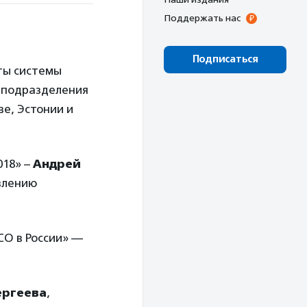
Поддержать нас
Подписаться
ты системы
 подразделения
ве, Эстонии и
018» –
Андрей
авлению
СО в России» —
ергеева
,