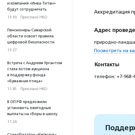
и компания «Инва-Титан»
будут сотрудничать
Аккредитация пр
13:30
·
Прислано НКО
Адрес провед
Пенсионеры Самарской
области освоят правила
природно-ландшаф
цифровой безопасности
13:27
Посмотреть на ка
Встреча с Андреем Ургантом
Контакты
стала лотом аукциона
в поддержку фонда
телефон: +7-968-40
«Бумажная птица»
11:45
·
Прислано НКО
В ОП РФ предложили
установить ежегодные
выплаты на сборы в школу
11:24
Поддерж
Стихобиатлон «Км/вслух»