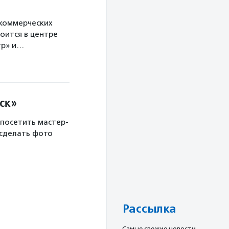
екоммерческих
оится в центре
тр» и…
ск»
 посетить мастер-
 сделать фото
Рассылка
Cамые свежие новости,