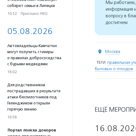
Мы работаем, 
соберет семьи в Липецке
информация и
10:32
·
Прислано НКО
вопросу в бла
достигнем
05.08.2026
Автовладельцы Камчатки
Москва
могут получить стикеры
о правилах добрососедства
ТЕГИ:
правильная ут
с бурыми медведями
бытовых о отходов
18:02
Для родственников
пострадавших в результате
атаки беспилотников под
Геленджиком открыли
ЕЩЁ МЕРОПР
горячую линию
16:58
16.08.202
Портал поиска доноров