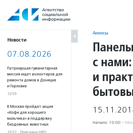
Перейти
к
содержанию
Анонсы
Новости
Панель
07.08.2026
с нами
Патриаршая гуманитарная
и прак
миссия ищет волонтеров для
ремонта домов в Донецке
бытовы
и Горловке
12:59
В Москве пройдет акция
15.11.201
«Кофе для хорошего
мальчика» в поддержку
Начало: 10:00
·
Мос
бездомных животных
10:52
·
Прислано НКО