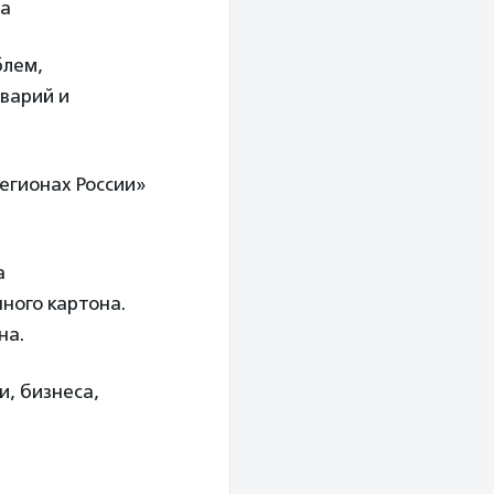
на
блем,
варий и
егионах России»
а
ного картона.
на.
и, бизнеса,