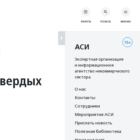
лента
поиск
меню
18+
й
АСИ
Экспертная организация
и информационное
агентство некоммерческого
твердых
сектора
О нас
Контакты
Сотрудники
Мероприятия АСИ
Прислать новость
Полезная библиотека
Наши издания