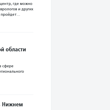
центр, где можно
врологов и других
а пройдет…
й области
в сфере
егионального
в Нижнем