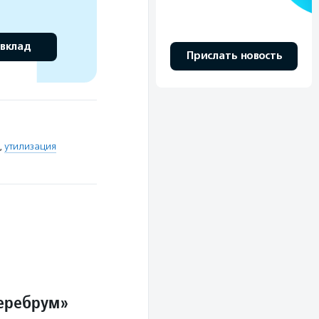
 вклад
Прислать новость
,
утилизация
Церебрум»