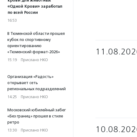
крови для животных
«Одной Крови» заработал
по всей России
16:53
В Тюменской области прошел
кубок по спортивному
ориентированию
11.08.202
«Тюменский формат-2026»
15:19
·
Прислано НКО
Организация «Радость»
открывает сеть
региональных подразделений
14:25
·
Прислано НКО
Московский юбилейный забег
«Без границ» прошел в стиле
ретро
10.08.202
13:30
·
Прислано НКО