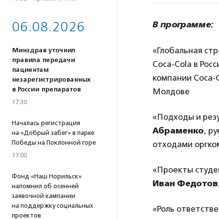
06.08.2026
В программе:
«Глобальная ст
Минздрав уточнил
правила передачи
Coca-Cola в Рос
пациентам
компании Coca-C
незарегистрированных
в России препаратов
Молдове
17:30
«Подходы и резу
Началась регистрация
Абраменко
, р
на «Добрый забег» в парке
Победы на Поклонной горе
отходами оргком
17:00
«Проекты студе
Фонд «Наш Норильск»
Иван Федотов
напомнил об осенней
заявочной кампании
на поддержку социальных
«Роль ответств
проектов