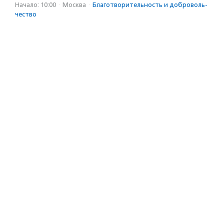
Начало: 10:00
·
Москва
·
Благотвори­тель­ность и доброволь­
чест­во