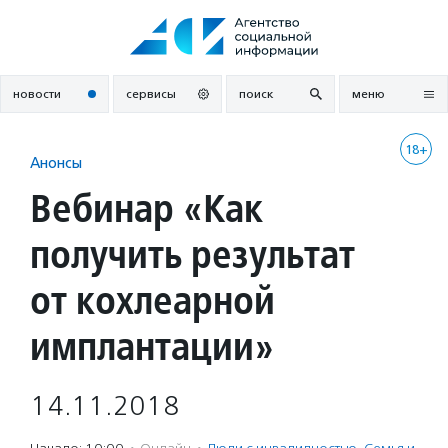
Перейти
к
содержанию
новости
сервисы
поиск
меню
18+
Анонсы
Вебинар «Как
получить результат
от кохлеарной
имплантации»
14.11.2018