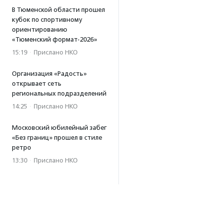
В Тюменской области прошел
кубок по спортивному
ориентированию
«Тюменский формат-2026»
15:19
·
Прислано НКО
Организация «Радость»
открывает сеть
региональных подразделений
14:25
·
Прислано НКО
Московский юбилейный забег
«Без границ» прошел в стиле
ретро
13:30
·
Прислано НКО
Совфед поддержал
инициативу о бесплатной
юридической помощи
сиротам старше 23 лет