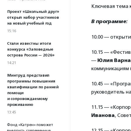
Ключевая тема к
Проект «Школьный друг»
открыл набор участников
В программе:
на новый учебный год
15:16
10.00 — открыт
Стали известны итоги
конкурса «Заповедные
10.15 — «Фестив
острова России — 2026»
—
Юлия Варна
14:21
коммуникациям 
Минтруд представил
программы повышения
10.45 — «Прогр
квалификации по ранней
руководитель н
помощи
и сопровождаемому
проживанию
11.15 — «Корпо
13:45
Иванова
, Сове
Фонд «Катрен» поможет
12.15 — «Корпо
внедрить современные