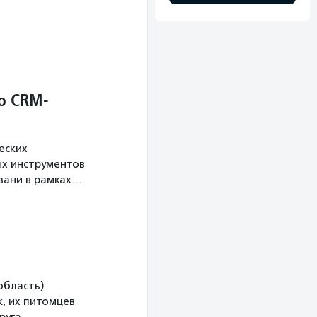
о CRM-
еских
х инструментов
язани в рамках…
область)
, их питомцев