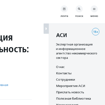
лента
поиск
меню
18+
ция
АСИ
ьность:
Экспертная организация
и информационное
агентство некоммерческого
сектора
О нас
Контакты
Сотрудники
ивная
Мероприятия АСИ
Прислать новость
Полезная библиотека
Наши издания