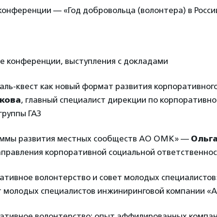
онференции — «Год добровольца (волонтера) в Росси
ие конференции, выступления с докладами
аль-квест как новый формат развития корпоративног
кова
, главный специалист дирекции по корпоративно
группы ГАЗ
аммы развития местных сообществ АО ОМК» —
Ольг
аправления корпоративной социальной ответственн
ративное волонтерство и совет молодых специалисто
т молодых специалистов инжиниринговой компании «
ративное волонтерство: опыт аффилированных компа