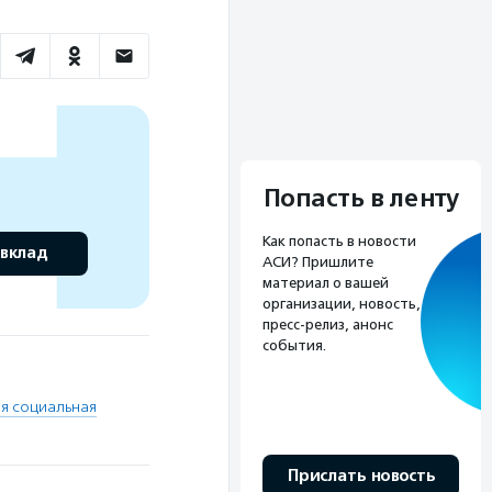
Попасть в ленту
Как попасть в новости
 вклад
АСИ? Пришлите
материал о вашей
организации, новость,
пресс-релиз, анонс
события.
я социальная
Прислать новость