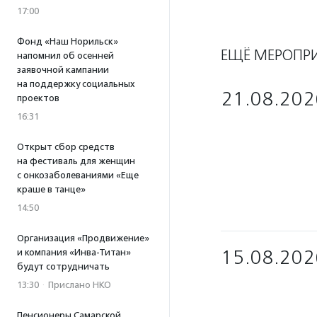
17:00
Фонд «Наш Норильск»
ЕЩЁ МЕРОПР
напомнил об осенней
заявочной кампании
на поддержку социальных
21.08.202
проектов
16:31
Открыт сбор средств
на фестиваль для женщин
с онкозаболеваниями «Еще
краше в танце»
14:50
Организация «Продвижение»
15.08.202
и компания «Инва-Титан»
будут сотрудничать
13:30
·
Прислано НКО
Пенсионеры Самарской