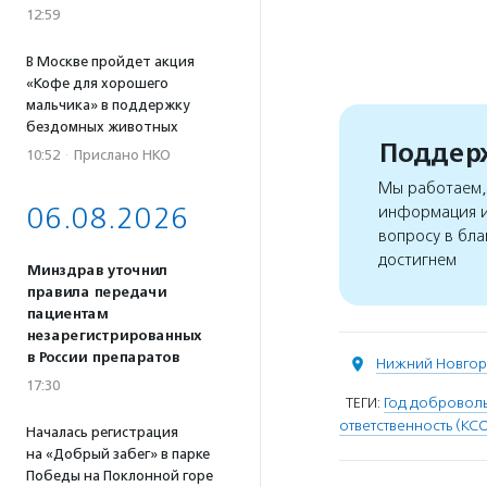
12:59
В Москве пройдет акция
«Кофе для хорошего
мальчика» в поддержку
бездомных животных
Поддерж
10:52
·
Прислано НКО
Мы работаем, 
06.08.2026
информация и
вопросу в бла
достигнем
Минздрав уточнил
правила передачи
пациентам
незарегистрированных
в России препаратов
Нижний Новго
17:30
ТЕГИ:
Год доброволь
ответственность (КС
Началась регистрация
на «Добрый забег» в парке
Победы на Поклонной горе