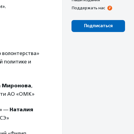
и».
Поддержать нас
Подписаться
о волонтерства»
й политике и
а Миронова
,
ости АО «ОМК»
в» —
Наталия
АСЭ»
ний «Филип