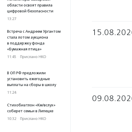
области освоят правила
цифровой безопасности
13:27
15.08.202
Встреча с Андреем Ургантом
стала лотом аукциона
в поддержку фонда
«Бумажная птица»
11:45
·
Прислано НКО
В ОП РФ предложили
установить ежегодные
выплаты на сборы в школу
11:24
09.08.202
Стихобиатлон «Км/вслух»
соберет семьи в Липецке
10:32
·
Прислано НКО