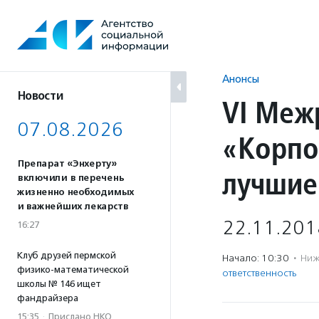
Перейти
к
содержанию
Анонсы
Новости
VI Меж
07.08.2026
«Корпо
Препарат «Энхерту»
лучшие
включили в перечень
жизненно необходимых
и важнейших лекарств
22.11.201
16:27
Клуб друзей пермской
Начало: 10:30
·
Ниж
физико-математической
ответственность
школы № 146 ищет
фандрайзера
15:35
·
Прислано НКО