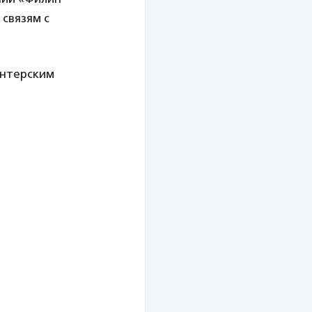
 связям с
онтерским