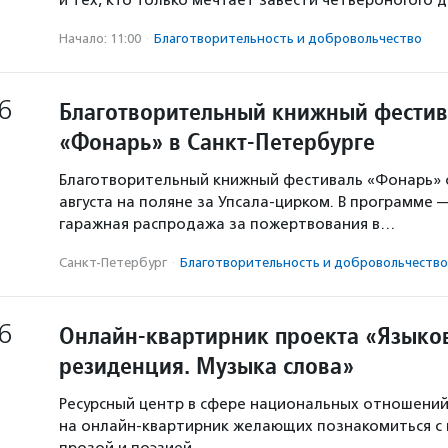
и тех, кто только мечтает завести четвероногого д
Начало: 11:00
·
Благотвори­тель­ность и доброволь­чест­во
6
Благотворительный книжный фестив
«Фонарь» в Санкт-Петербурге
Благотворительный книжный фестиваль «Фонарь» с
августа на поляне за Упсала-цирком. В программе 
гаражная распродажа за пожертвования в…
Санкт-Петербург
·
Благотвори­тель­ность и доброволь­чест­во
6
Онлайн-квартирник проекта «Языков
резиденция. Музыка слова»
Ресурсный центр в сфере национальных отношени
на онлайн-квартирник желающих познакомиться с