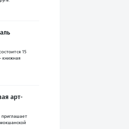
руга.
аль
остоится 15
— книжная
ая арт-
й приглашает
 мокшанской