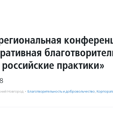
региональная конферен
ративная благотворител
 российские практики»
8
ний Новгород
·
Благотвори­тель­ность и доброволь­чест­во
,
Корпорат