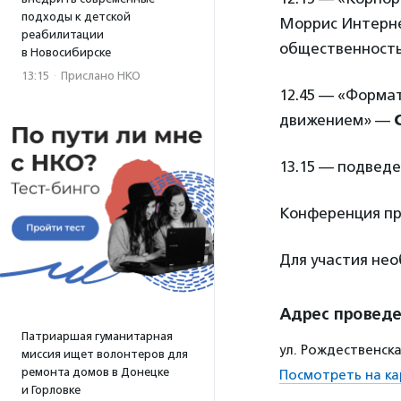
подходы к детской
Моррис Интерне
реабилитации
общественност
в Новосибирске
13:15
·
Прислано НКО
12.45 — «Форма
движением» —
13.15 — подвед
Конференция пр
Для участия не
Адрес провед
Патриаршая гуманитарная
ул. Рождественская
миссия ищет волонтеров для
ремонта домов в Донецке
Посмотреть на ка
и Горловке