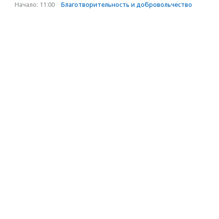
Начало: 11:00
·
Благотвори­тель­ность и доброволь­чест­во