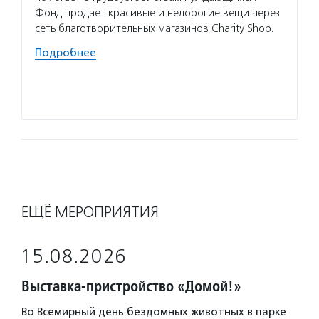
в благ
Фонд продает красивые и недорогие вещи через
об орг
сеть благотворительных магазинов Charity Shop.
и неко
Подробнее
проход
органи
Подро
ЕЩЁ МЕРОПРИЯТИЯ
15.08.2026
Выставка-пристройство «Домой!»
Во Всемирный день бездомных животных в парке