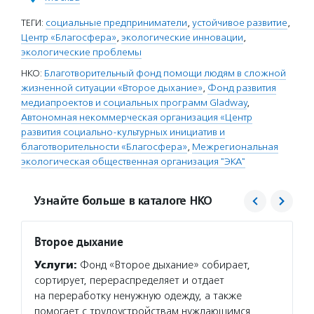
ТЕГИ:
социальные предприниматели
,
устойчивое развитие
,
Центр «Благосфера»
,
экологические инновации
,
экологические проблемы
НКО:
Благотворительный фонд помощи людям в сложной
жизненной ситуации «Второе дыхание»
,
Фонд развития
медиапроектов и социальных программ Gladway
,
Автономная некоммерческая организация «Центр
развития социально-культурных инициатив и
благотворительности «Благосфера»
,
Межрегиональная
экологическая общественная организация "ЭКА"
Узнайте больше в каталоге НКО
Второе дыхание
Центр
проек
Услуги:
Фонд «Второе дыхание» собирает,
«Благ
сортирует, перераспределяет и отдает
Услуг
на переработку ненужную одежду, а также
для то
помогает с трудоустройствам нуждающимся.