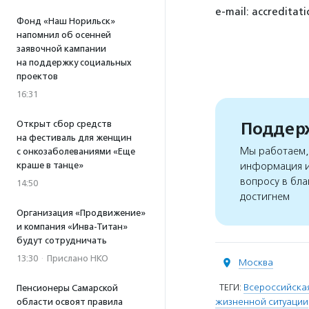
e-mail: accreditat
Фонд «Наш Норильск»
напомнил об осенней
заявочной кампании
на поддержку социальных
проектов
16:31
Поддерж
Открыт сбор средств
на фестиваль для женщин
Мы работаем, 
с онкозаболеваниями «Еще
краше в танце»
информация и
вопросу в бла
14:50
достигнем
Организация «Продвижение»
и компания «Инва-Титан»
будут сотрудничать
13:30
·
Прислано НКО
Москва
ТЕГИ:
Всероссийска
Пенсионеры Самарской
жизненной ситуации
области освоят правила