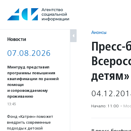
Перейти
к
содержанию
Анонсы
Новости
Пресс-б
07.08.2026
Всерос
Минтруд представил
детям»
программы повышения
квалификации по ранней
помощи
и сопровождаемому
04.12.201
проживанию
13:45
Начало: 11:00
·
Мос
Фонд «Катрен» поможет
внедрить современные
подходы к детской