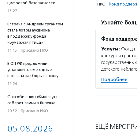
цифровой безопасности
НКО:
Фонд поддержк
13:27
Узнайте боль
Встреча с Андреем Ургантом
стала лотом аукциона
в поддержку фонда
Фонд поддержк
«Бумажная птица»
Услуги:
Фонд по
11:45
·
Прислано НКО
конкурсы гранто
государственных
В ОП РФ предложили
детского неблаг
установить ежегодные
выплаты на сборы в школу
Подробнее
11:24
Стихобиатлон «Км/вслух»
соберет семьи в Липецке
10:32
·
Прислано НКО
ЕЩЁ МЕРОПР
05.08.2026