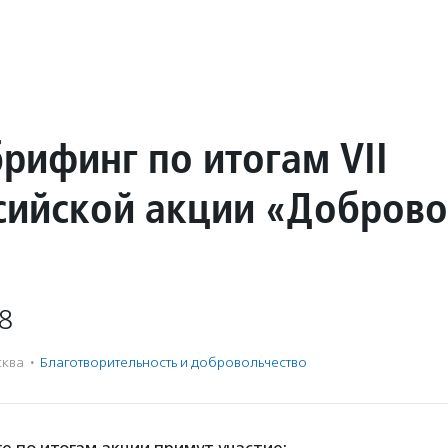
рифинг по итогам VII
сийской акции «Добров
8
ква
·
Благотвори­тель­ность и доброволь­чест­во