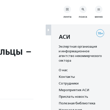
лента
поиск
меню
18+
АСИ
ольцы –
Экспертная организация
и информационное
агентство некоммерческого
сектора
О нас
Контакты
Сотрудники
Мероприятия АСИ
Прислать новость
Полезная библиотека
Наши издания