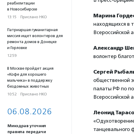
В пресс-брифинг
реабилитации
в Новосибирске
Марина Горде
13:15
·
Прислано НКО
находящихся в 
Патриаршая гуманитарная
Всероссийской 
миссия ищет волонтеров для
ремонта домов в Донецке
Александр Ше
и Горловке
12:59
волонтер благо
В Москве пройдет акция
Сергей Рыбал
«Кофе для хорошего
общественной э
мальчика» в поддержку
бездомных животных
палаты РФ по по
10:52
·
Прислано НКО
Всероссийской 
06.08.2026
Леонид Тарас
«Одухотворение
Минздрав уточнил
танцевального ф
правила передачи