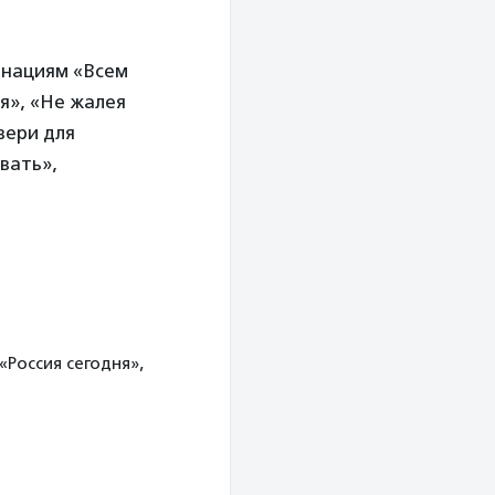
инациям «Всем
я», «Не жалея
вери для
вать»,
Россия сегодня»,