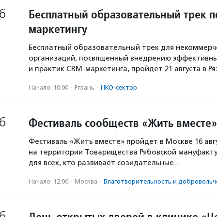
6
Бесплатный образовательный трек п
маркетингу
Бесплатный образовательный трек для некоммерч
организаций, посвященный внедрению эффективны
и практик CRM-маркетинга, пройдет 21 августа в Р
Начало: 10:00
·
Рязань
·
НКО-сектор
6
Фестиваль сообществ «Жить вместе»
Фестиваль «Жить вместе» пройдет в Москве 16 авг
на территории Товарищества Рябовской мануфакту
для всех, кто развивает созидательные…
Начало: 12:00
·
Москва
·
Благотвори­тель­ность и доброволь­ч
6
День открытых дверей в клинике «