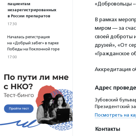
«Добровольцы –
пациентам
незарегистрированных
в России препаратов
В рамках мероп
17:30
миром — за счас
своей доброты и
Началась регистрация
на «Добрый забег» в парке
друзей», «От се
Победы на Поклонной горе
«Гражданское об
17:00
Аккредитация о
Адрес провед
Зубовский бульва
Президентский з
Посмотреть на ка
Контакты