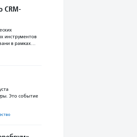
о CRM-
еских
х инструментов
язани в рамках…
уста
ры. Это событие
ест­во
Церебрум»