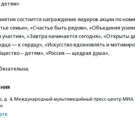
 детям»
риятия состоится награждение лидеров акции по ном
тье семьи», «Счастье быть рядом», «Объединяя усили
 участия», «Завтра начинается сегодня», «Открыты д
рдца — к сердцу», «Искусство вдохновлять и мотивиро
щество – детям», «Россия — щедрая душа».
бязательна.
ения
р, д. 4, Международный мультимедийный пресс-центр МИА «
ал
рте