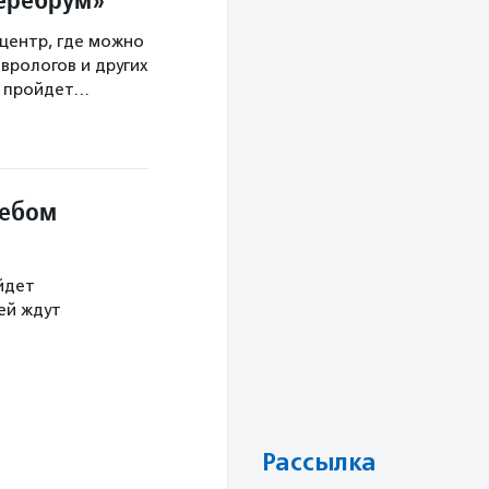
центр, где можно
врологов и других
а пройдет…
небом
йдет
тей ждут
Рассылка