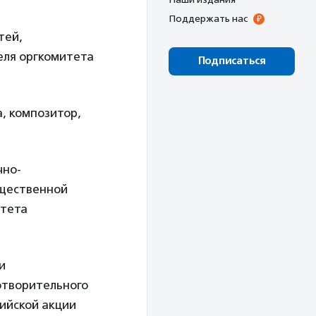
Поддержать нас
тей,
еля оргкомитета
Подписаться
, композитор,
чно-
бщественной
итета
и
отворительного
сийской акции