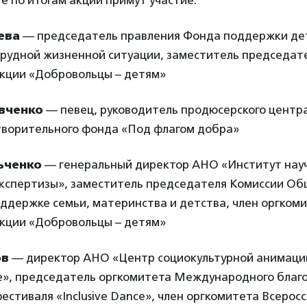
е по итогам акции примут участие:
ева
— председатель правления Фонда поддержки де
трудной жизненной ситуации, заместитель председат
акции «Добровольцы – детям»
вченко
— певец, руководитель продюсерского центра
творительного фонда «Под флагом добра»
ьченко
— генеральный директор АНО «Институт нау
кспертизы», заместитель председателя Комиссии О
ддержке семьи, материнства и детства, член оргком
акции «Добровольцы – детям»
ов
— директор АНО «Центр социокультурной анимаци
», председатель оргкомитета Международного благ
естиваля «Inclusive Dance», член оргкомитета Всерос