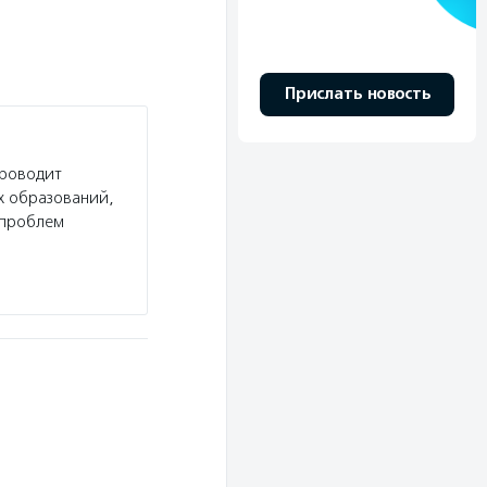
Прислать новость
проводит
х образований,
 проблем