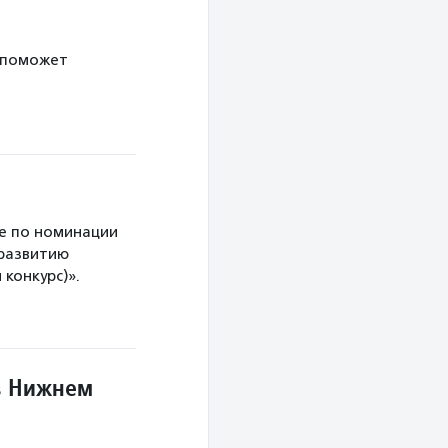
 поможет
е по номинации
 развитию
конкурс)».
в Нижнем