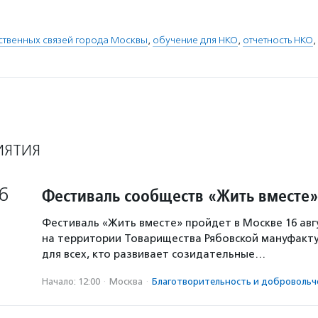
ственных связей города Москвы
,
обучение для НКО
,
отчетность НКО
,
ИЯТИЯ
6
Фестиваль сообществ «Жить вместе»
Фестиваль «Жить вместе» пройдет в Москве 16 авг
на территории Товарищества Рябовской мануфакту
для всех, кто развивает созидательные…
Начало: 12:00
·
Москва
·
Благотвори­тель­ность и доброволь­ч