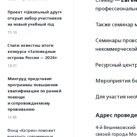
Спикер —
Евген
профессиональны
Проект «Школьный друг»
открыл набор участников
Также семинар м
на новый учебный год
15:16
Семинары прово
Стали известны итоги
некоммерческой
конкурса «Заповедные
острова России — 2026»
Ресурсный цент
14:21
Минтруд представил
Мероприятия бе
программы повышения
квалификации по ранней
Для участия не
помощи
и сопровождаемому
проживанию
Адрес провед
13:45
4-й Вешняковский
Фонд «Катрен» поможет
связей города Мос
внедрить современные