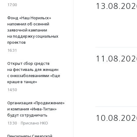
13.08.202
17:00
Фонд «Наш Норильск»
напомнил об осенней
заявочной кампании
на поддержку социальных
проектов
16:31
11.08.202
Открыт сбор средств
на фестиваль для женщин
с онкозаболеваниями «Еще
краше в танце»
14:50
Организация «Продвижение»
и компания «Инва-Титан»
будут сотрудничать
10.08.202
13:30
·
Прислано НКО
Пенсионеры Самарской