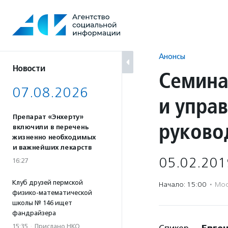
Перейти
к
содержанию
Анонсы
Новости
Семина
07.08.2026
и упра
Препарат «Энхерту»
руково
включили в перечень
жизненно необходимых
и важнейших лекарств
05.02.201
16:27
Клуб друзей пермской
Начало: 15:00
·
Мос
физико-математической
школы № 146 ищет
фандрайзера
15:35
·
Прислано НКО