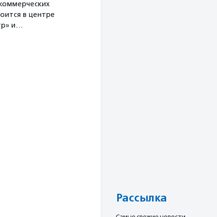
екоммерческих
оится в центре
тр» и…
Рассылка
Cамые свежие новости,