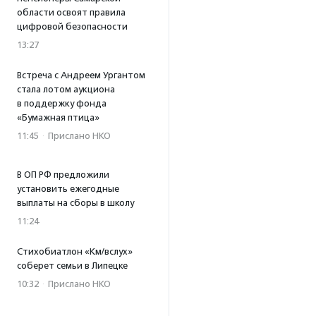
области освоят правила
цифровой безопасности
13:27
Встреча с Андреем Ургантом
стала лотом аукциона
в поддержку фонда
«Бумажная птица»
11:45
·
Прислано НКО
В ОП РФ предложили
установить ежегодные
выплаты на сборы в школу
11:24
Стихобиатлон «Км/вслух»
соберет семьи в Липецке
10:32
·
Прислано НКО