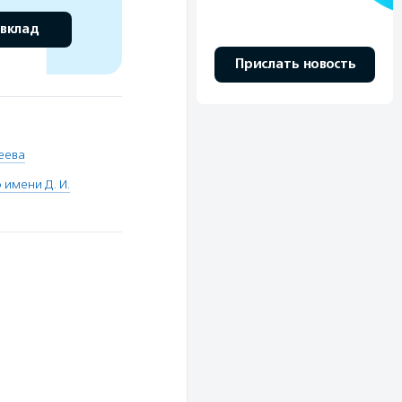
 вклад
Прислать новость
еева
имени Д. И.