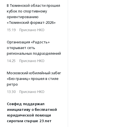
В Тюменской области прошел
кубок по спортивному
ориентированию
«Тюменский формат-2026»
15:19
·
Прислано НКО
Организация «Радость»
открывает сеть
региональных подразделений
14:25
·
Прислано НКО
Московский юбилейный забег
«Без границ» прошел в стиле
ретро
13:30
·
Прислано НКО
Совфед поддержал
инициативу о бесплатной
юридической помощи
сиротам старше 23 лет