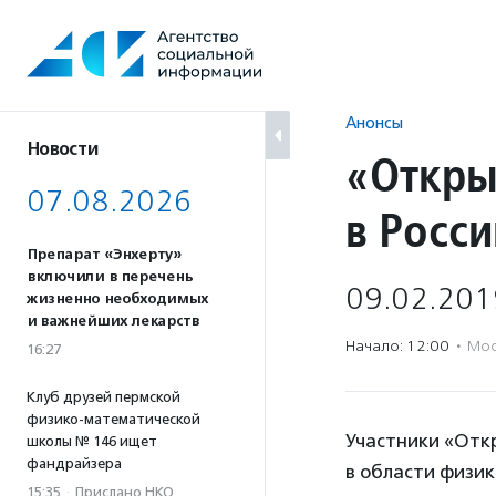
Перейти
к
содержанию
Анонсы
Новости
«Откры
07.08.2026
в Росс
Препарат «Энхерту»
включили в перечень
09.02.201
жизненно необходимых
и важнейших лекарств
Начало: 12:00
·
Мос
16:27
Клуб друзей пермской
физико-математической
Участники «Отк
школы № 146 ищет
фандрайзера
в области физик
15:35
·
Прислано НКО