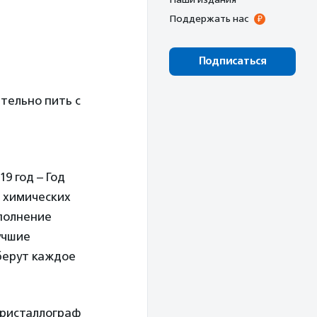
Поддержать нас
Подписаться
тельно пить с
9 год – Год
 химических
полнение
учшие
берут каждое
кристаллограф