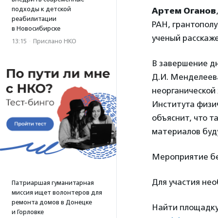
подходы к детской
Артем Оганов
реабилитации
РАН, грантополу
в Новосибирске
ученый расскаж
13:15
·
Прислано НКО
В завершение дн
Д.И. Менделее
неорганической 
Института физи
объяснит, что т
материалов буд
Мероприятие бес
Для участия не
Патриаршая гуманитарная
миссия ищет волонтеров для
ремонта домов в Донецке
Найти площадку 
и Горловке