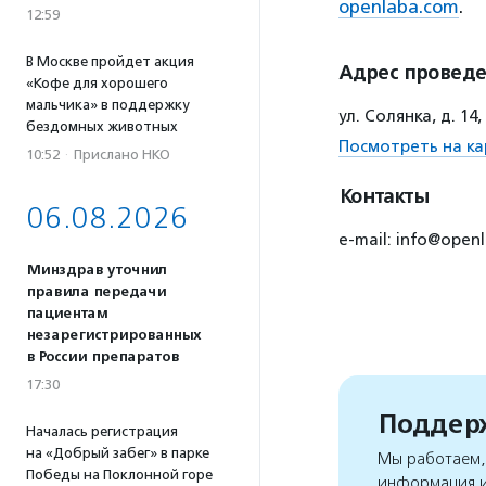
openlaba.com
.
12:59
В Москве пройдет акция
Адрес провед
«Кофе для хорошего
мальчика» в поддержку
ул. Солянка, д. 14
бездомных животных
Посмотреть на ка
10:52
·
Прислано НКО
Контакты
06.08.2026
e-mail: info@ope
Минздрав уточнил
правила передачи
пациентам
незарегистрированных
в России препаратов
17:30
Поддерж
Началась регистрация
на «Добрый забег» в парке
Мы работаем, 
Победы на Поклонной горе
информация и