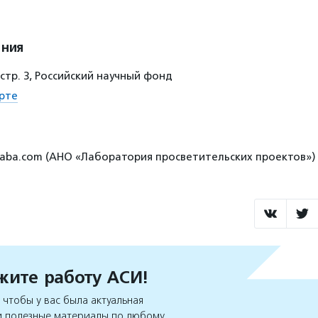
ения
, стр. 3, Российский научный фонд
рте
nlaba.com (АНО «Лаборатория просветительских проектов»)
ите работу АСИ!
чтобы у вас была актуальная
 полезные материалы по любому