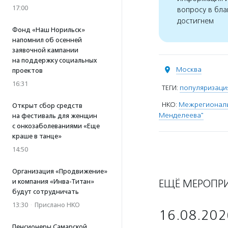
17:00
вопросу в бла
достигнем
Фонд «Наш Норильск»
напомнил об осенней
заявочной кампании
на поддержку социальных
Москва
проектов
16:31
ТЕГИ:
популяризаци
НКО:
Межрегиональн
Открыт сбор средств
Менделеева"
на фестиваль для женщин
с онкозаболеваниями «Еще
краше в танце»
14:50
Организация «Продвижение»
ЕЩЁ МЕРОПР
и компания «Инва-Титан»
будут сотрудничать
13:30
·
Прислано НКО
16.08.202
Пенсионеры Самарской