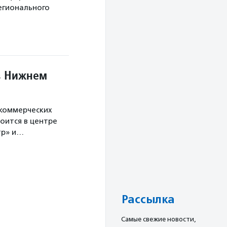
егионального
в Нижнем
екоммерческих
оится в центре
тр» и…
Рассылка
Cамые свежие новости,