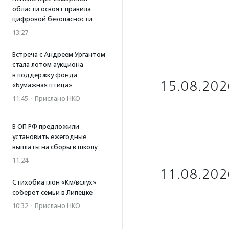
области освоят правила
цифровой безопасности
13:27
Встреча с Андреем Ургантом
стала лотом аукциона
в поддержку фонда
15.08.202
«Бумажная птица»
11:45
·
Прислано НКО
В ОП РФ предложили
установить ежегодные
выплаты на сборы в школу
11:24
11.08.202
Стихобиатлон «Км/вслух»
соберет семьи в Липецке
10:32
·
Прислано НКО