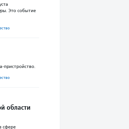
уста
ры. Это событие
ест­во
ка-пристройство.
ест­во
й области
в сфере