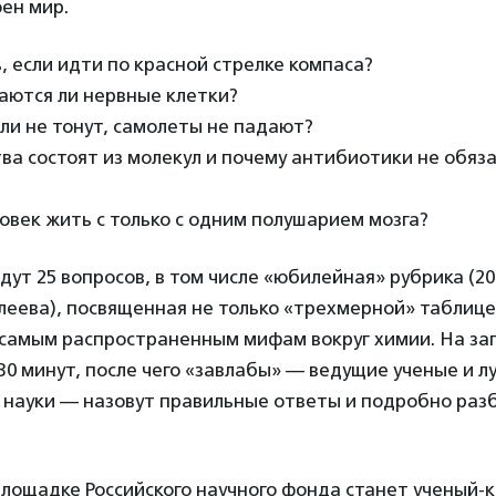
ен мир.
 если идти по красной стрелке компаса?
аются ли нервные клетки?
ли не тонут, самолеты не падают?
ва состоят из молекул и почему антибиотики не обяза
век жить с только с одним полушарием мозга?
ут 25 вопросов, в том числе «юбилейная» рубрика (201
еева), посвященная не только «трехмерной» таблице
и самым распространенным мифам вокруг химии. На за
30 минут, после чего «завлабы» — ведущие ученые и л
 науки — назовут правильные ответы и подробно раз
лощадке Российского научного фонда станет ученый-