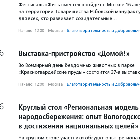
Фестиваль «Жить вместе» пройдет в Москве 16 авг
на территории Товарищества Рябовской мануфакту
для всех, кто развивает созидательные…
Начало: 12:00
·
Москва
·
Благотвори­тель­ность и доброволь­ч
6
Выставка-пристройство «Домой!»
Во Всемирный день бездомных животных в парке
«Красногвардейские пруды» состоится 37-я выстав
Начало: 12:00
·
Москва
·
Благотвори­тель­ность и доброволь­ч
6
Круглый стол «Региональная модель
народосбережения: опыт Вологодско
в достижении национальных целей»
На круглом столе участники обсудят опыт региона 