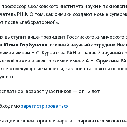
, профессор Сколковского института науки и технолог
чатель РНФ. О том, как химики создают новые супер
ет после «лабораторной».
я выступит вице-президент Российского химического
ва
Юлия Горбунова
, главный научный сотрудник Инс
химии имени Н.С. Курнакова РАН и главный научный с
ческой химии и электрохимии имени А.Н. Фрумкина РА
акое молекулярные машины, как они становятся основ
ущего.
платное, возраст участников — от 12 лет.
обходимо
зарегистрироваться
.
акции в своем городе и зарегистрироваться можно н