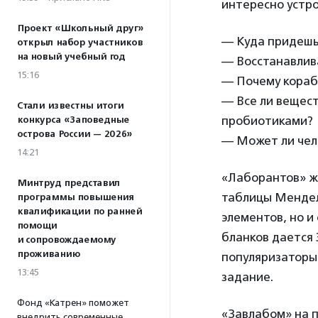
интересно устро
Проект «Школьный друг»
— Куда придешь,
открыл набор участников
на новый учебный год
— Восстанавлив
15:16
— Почему кораб
— Все ли вещест
Стали известны итоги
пробиотиками?
конкурса «Заповедные
острова России — 2026»
— Может ли чело
14:21
«Лаборантов» жд
Минтруд представил
таблицы Мендел
программы повышения
квалификации по ранней
элементов, но 
помощи
бланков дается 
и сопровождаемому
проживанию
популяризаторы
13:45
задание.
Фонд «Катрен» поможет
«Завлабом» на п
внедрить современные