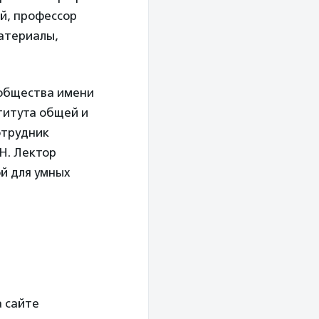
ий, профессор
материалы,
 общества имени
титута общей и
отрудник
Н. Лектор
ой для умных
а сайте