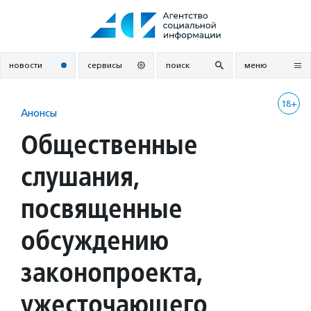
Перейти
к
содержанию
новости
сервисы
поиск
меню
18+
Анонсы
Общественные
слушания,
посвященные
обсуждению
законопроекта,
ужесточающего